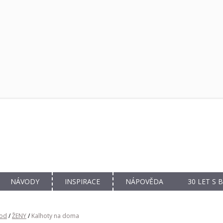
NÁVODY
INSPIRACE
NÁPOVĚDA
30 LET S
od
/
ŽENY
/
Kalhoty na doma