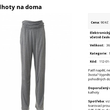
lhoty na doma
Cena:
90 Kč
Elektronický
včetně česk
Velikost:
36
Kategorie:
Kód:
112-01
Patří napětí, 
života? Vypnět
pohodlných dom
Doporučený m
kalhoty
Spotřeba:
viz
tvarovací prou