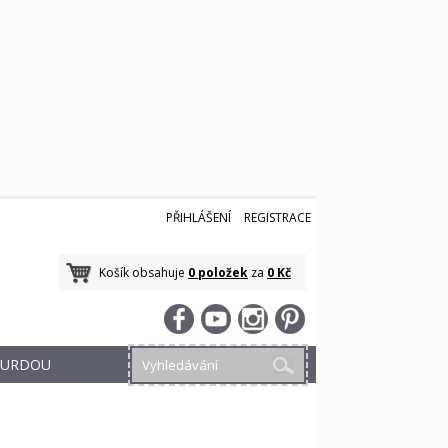
PŘIHLÁŠENÍ
REGISTRACE
Košík obsahuje
0 položek
za
0 Kč
 BURDOU