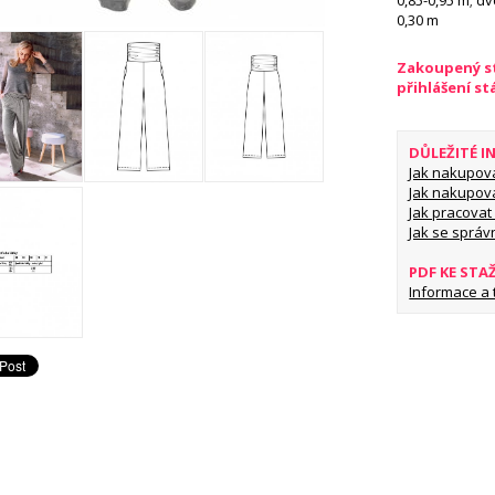
0,85-0,95 m; dv
0,30 m
Zakoupený st
přihlášení s
DŮLEŽITÉ 
Jak nakupov
Jak nakupov
Jak pracovat 
Jak se správ
PDF KE STA
Informace a ti