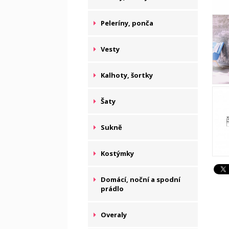
Peleríny, ponča
Vesty
Kalhoty, šortky
Šaty
Sukně
Kostýmky
Domácí, noční a spodní
prádlo
Overaly