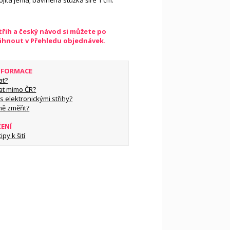
ojitá jehla; bavlněná stužka šíře 1 cm:
řih a český návod si můžete po
táhnout v Přehledu objednávek.
INFORMACE
at?
at mimo ČR?
s elektronickými střihy?
ně změřit?
ŽENÍ
py k šití