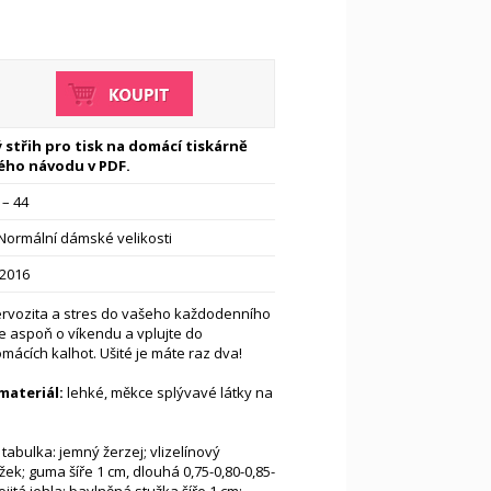
 střih pro tisk na domácí tiskárně
ého návodu v PDF.
 – 44
Normální dámské velikosti
-2016
nervozita a stres do vašeho každodenního
e aspoň o víkendu a vplujte do
ácích kalhot. Ušité je máte raz dva!
ateriál:
lehké, měkce splývavé látky na
 tabulka: jemný žerzej; vlizelínový
žek; guma šíře 1 cm, dlouhá 0,75-0,80-0,85-