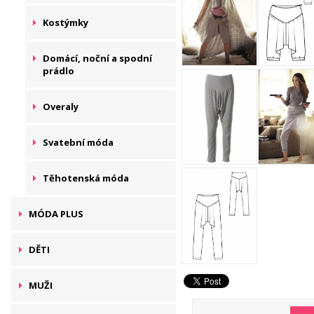
Kostýmky
Domácí, noční a spodní
prádlo
Overaly
Svatební móda
Těhotenská móda
MÓDA PLUS
DĚTI
MUŽI