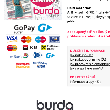
Další materiál:
A, B:
vlizelín G 785; 1 „skrytý
C:
vlizelín G 785; 1 „skrytý“ z
jehla
Zakoupený střih a český 
přihlášení stáhnout v Př
DŮLEŽITÉ INFORMACE
Jak nakupovat?
Jak nakupovat mimo ČR?
Jak pracovat s elektronický
Jak se správně změřit?
PDF KE STAŽENÍ
Informace a tipy k šití