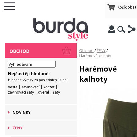
Košík obsa
Obchod
/
ŽENY
/
Harémové kalhoty
Harémové
Nejčastěji hledané:
kalhoty
Hledané výrazy za posledních 14 dní
Vesta
|
zavinovací
|
korzet
|
zavinovací šaty
|
overal
|
šaty
NOVINKY
ŽENY