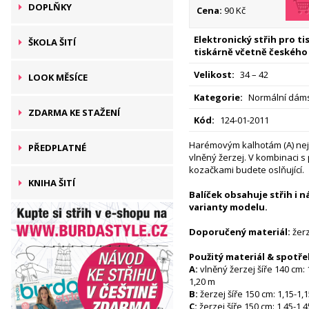
DOPLŇKY
Cena:
90 Kč
Elektronický střih pro t
ŠKOLA ŠITÍ
tiskárně včetně českého
Velikost:
34 – 42
LOOK MĚSÍCE
Kategorie:
Normální dáms
ZDARMA KE STAŽENÍ
Kód:
124-01-2011
Harémovým kalhotám (A) nej
PŘEDPLATNÉ
vlněný žerzej. V kombinaci 
kozačkami budete oslňující.
KNIHA ŠITÍ
Balíček obsahuje střih i 
varianty modelu.
Doporučený materiál:
žerz
Použitý materiál & spotře
A:
vlněný žerzej šíře 140 cm: 1
1,20 m
B:
žerzej šíře 150 cm: 1,15-1,
C:
žerzej šíře 150 cm: 1,45-1,4