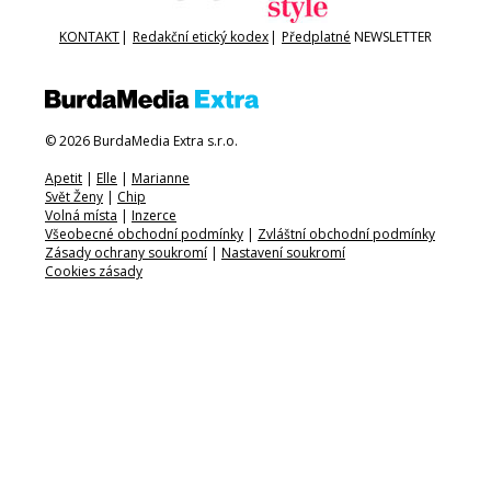
KONTAKT
|
Redakční etický kodex
|
Předplatné
NEWSLETTER
© 2026 BurdaMedia Extra s.r.o.
Apetit
|
Elle
|
Marianne
Svět Ženy
|
Chip
Volná místa
|
Inzerce
Všeobecné obchodní podmínky
|
Zvláštní obchodní podmínky
Zásady ochrany soukromí
|
Nastavení soukromí
Cookies zásady