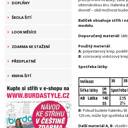
DOPLŇKY
viktoriánskou éru. Halenka (B
dovnitř – obě možnosti bud
ŠKOLA ŠITÍ
Balíček obsahuje střih i 
modelu.
LOOK MĚSÍCE
Doporučený materiál:
látk
Použitý materiál:
ZDARMA KE STAŽENÍ
A:
polyesterový krep, podél
B:
vzorovaný viskózový kre
PŘEDPLATNÉ
Spotřeba látky:
KNIHA ŠITÍ
B:
Pokud budete halenku šít z
120 cm, může být spotřeba lát
Další materiál A, B:
vlizelín