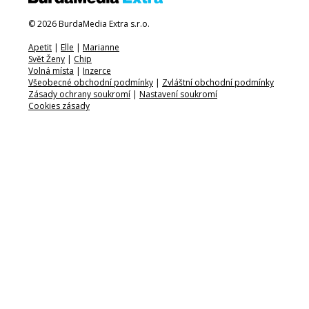
© 2026 BurdaMedia Extra s.r.o.
Apetit
|
Elle
|
Marianne
Svět Ženy
|
Chip
Volná místa
|
Inzerce
Všeobecné obchodní podmínky
|
Zvláštní obchodní podmínky
Zásady ochrany soukromí
|
Nastavení soukromí
Cookies zásady