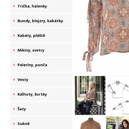
Trička, halenky
Bundy, blejzry, kabátky
Kabáty, pláště
Mikiny, svetry
Peleríny, ponča
Vesty
Kalhoty, šortky
Šaty
Sukně