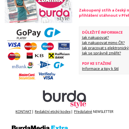
Zakoupený střih a český 
přihlášení stáhnout v Př
DŮLEŽITÉ INFORMACE
Jak nakupovat?
Jak nakupovat mimo ČR?
Jak pracovat s elektronický
Jak se správně změřit?
PDF KE STAŽENÍ
Informace a tipy k šití
KONTAKT
|
Redakční etický kodex
|
Předplatné
NEWSLETTER