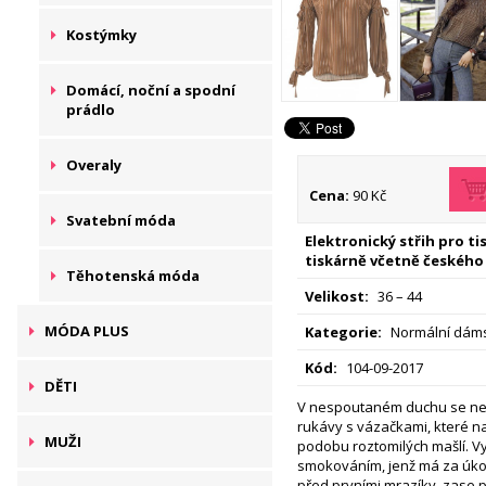
Kostýmky
Domácí, noční a spodní
prádlo
Overaly
Cena:
90 Kč
Svatební móda
Elektronický střih pro t
tiskárně včetně českého
Těhotenská móda
Velikost:
36 – 44
MÓDA PLUS
Kategorie:
Normální dáms
Kód:
104-09-2017
DĚTI
V nespoutaném duchu se ne
rukávy s vázačkami, které n
MUŽI
podobu roztomilých mašlí. V
smokováním, jenž má za úkol
před prvními mrazíky, zase 