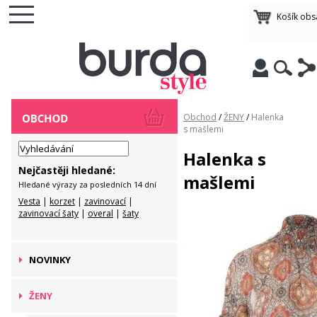
Košík ob
Obchod
/
ŽENY
/
Halenka
s mašlemi
Halenka s
Nejčastěji hledané:
mašlemi
Hledané výrazy za posledních 14 dní
Vesta
|
korzet
|
zavinovací
|
zavinovací šaty
|
overal
|
šaty
NOVINKY
ŽENY