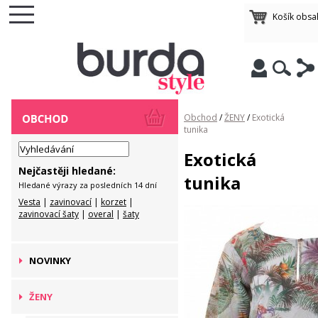
Košík obsa
Obchod
/
ŽENY
/
Exotická
tunika
Exotická
Nejčastěji hledané:
tunika
Hledané výrazy za posledních 14 dní
Vesta
|
zavinovací
|
korzet
|
zavinovací šaty
|
overal
|
šaty
NOVINKY
ŽENY