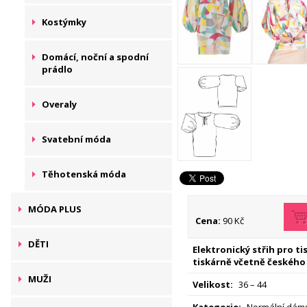
Kostýmky
Domácí, noční a spodní
prádlo
Overaly
Svatební móda
Těhotenská móda
MÓDA PLUS
Cena:
90 Kč
DĚTI
Elektronický střih pro t
tiskárně včetně českého
MUŽI
Velikost:
36 – 44
Kategorie:
Normální dáms