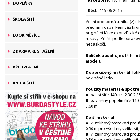
DOPLŇKY
Kód:
115-06-2015
ŠKOLA ŠITÍ
Velmi prostorná tunika (A) s
předním rozparkem vás kro
originální látky okouzlí tak
LOOK MĚSÍCE
rukávy. Při šití podle obrazo
nezaskočí.
ZDARMA KE STAŽENÍ
Balíček obsahuje střih i 
modelu.
PŘEDPLATNÉ
Doporučený materiál:
lehk
bavlněné látky
KNIHA ŠITÍ
Použitý materiál & spotře
A:
batist šíře 140 cm: 2,30-2,3
B:
bavlněný popelín šíře 110 c
3,60 m
Další materiál:
A:
vlizelínový tvarovací prou
0,50 m pro všechny velikosti;
B:
vlizelínový tvarovací prou
0,50 m pro všechny velikosti