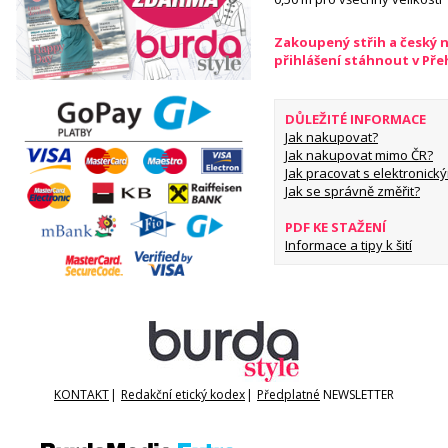
Zakoupený střih a český 
přihlášení stáhnout v Př
DŮLEŽITÉ INFORMACE
Jak nakupovat?
Jak nakupovat mimo ČR?
Jak pracovat s elektronický
Jak se správně změřit?
PDF KE STAŽENÍ
Informace a tipy k šití
KONTAKT
|
Redakční etický kodex
|
Předplatné
NEWSLETTER