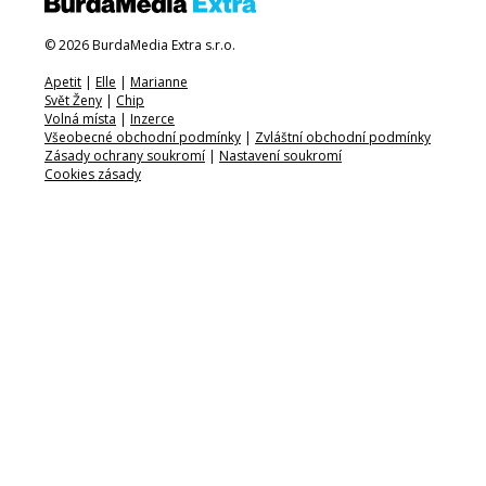
© 2026 BurdaMedia Extra s.r.o.
Apetit
|
Elle
|
Marianne
Svět Ženy
|
Chip
Volná místa
|
Inzerce
Všeobecné obchodní podmínky
|
Zvláštní obchodní podmínky
Zásady ochrany soukromí
|
Nastavení soukromí
Cookies zásady