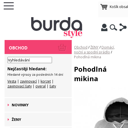
Košík obsa
Obchod
/
ŽENY
/
Domácí,
noční a spodní prádlo
/
Pohodlná mikina
Pohodlná
Nejčastěji hledané:
Hledané výrazy za posledních 14 dní
mikina
Vesta
|
zavinovací
|
korzet
|
zavinovací šaty
|
overal
|
šaty
NOVINKY
ŽENY