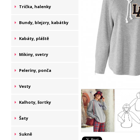
Trička, halenky
Bundy, blejzry, kabátky
Kabáty, pláště
Mikiny, svetry
Peleríny, ponča
Vesty
Kalhoty, šortky
Šaty
Sukně