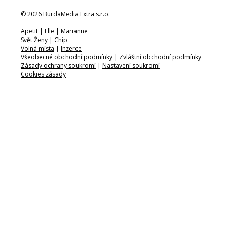
© 2026 BurdaMedia Extra s.r.o.
Apetit
|
Elle
|
Marianne
Svět Ženy
|
Chip
Volná místa
|
Inzerce
Všeobecné obchodní podmínky
|
Zvláštní obchodní podmínky
Zásady ochrany soukromí
|
Nastavení soukromí
Cookies zásady