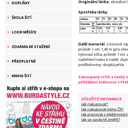
Originální látka:
oboulícní 
DOPLŇKY
Spotřeba látky:
ŠKOLA ŠITÍ
LOOK MĚSÍCE
Další materiál:
2 kovové zip
ZDARMA KE STAŽENÍ
průměr 1 cm: 1,40 m (pro všec
nýtovací očka, průměr 1 cm; v
nažehlení nebo k našití; zbyt
PŘEDPLATNÉ
podšívkoviny; dvojitá jehla
KNIHA ŠITÍ
Zakoupený střih a český 
přihlášení stáhnout v Př
DŮLEŽITÉ INFORMACE
Jak nakupovat?
Jak nakupovat mimo ČR?
Jak pracovat s elektronický
Jak se správně změřit?