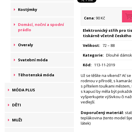
Kostýmky
Cena:
90 Kč
Domácí, noční a spodní
prádlo
Elektronický střih pro t
tiskárně včetně českého
Overaly
Velikost:
72 – 88
Kategorie:
Dlouhé dámské
Svatební móda
Kód:
113-11-2019
Těhotenská móda
Už se těšíte na víkend? Ať se
rodinou v přírodě, s kamar
s přítelem toulkami městem,
MÓDA PLUS
s kapucí by měla být pokaždé 
vyšperkujete výšivkou či na
vedlejší.
DĚTI
Doporučený materiál:
stab
teplákovina (tento model ši
MUŽI
látek)