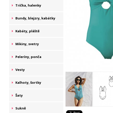
Trička, halenky
Bundy, blejzry, kabátky
Kabáty, pláště
Mikiny, svetry
Peleríny, ponča
Vesty
Kalhoty, šortky
Šaty
Sukně