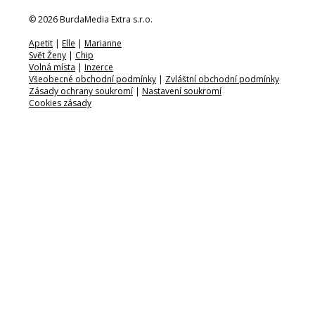
© 2026 BurdaMedia Extra s.r.o.
Apetit
|
Elle
|
Marianne
Svět Ženy
|
Chip
Volná místa
|
Inzerce
Všeobecné obchodní podmínky
|
Zvláštní obchodní podmínky
Zásady ochrany soukromí
|
Nastavení soukromí
Cookies zásady