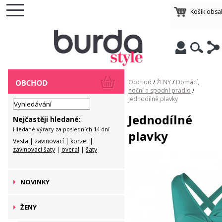
Košík obsa
Obchod
/
ŽENY
/
Domácí,
noční a spodní prádlo
/
Jednodílné plavky
Jednodílné
Nejčastěji hledané:
Hledané výrazy za posledních 14 dní
plavky
Vesta
|
zavinovací
|
korzet
|
zavinovací šaty
|
overal
|
šaty
NOVINKY
ŽENY