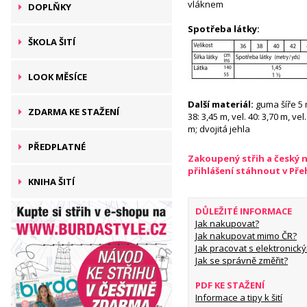
vláknem
DOPLŇKY
Spotřeba látky:
ŠKOLA ŠITÍ
LOOK MĚSÍCE
Další materiál:
guma šíře 5 m
ZDARMA KE STAŽENÍ
38: 3,45 m, vel. 40: 3,70 m, vel.
m; dvojitá jehla
PŘEDPLATNÉ
Zakoupený střih a český 
přihlášení stáhnout v Př
KNIHA ŠITÍ
DŮLEŽITÉ INFORMACE
Jak nakupovat?
Jak nakupovat mimo ČR?
Jak pracovat s elektronický
Jak se správně změřit?
PDF KE STAŽENÍ
Informace a tipy k šití