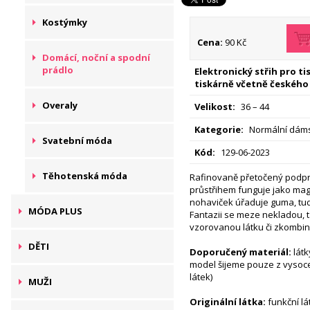
Kostýmky
Cena:
90 Kč
Domácí, noční a spodní
prádlo
Elektronický střih pro t
tiskárně včetně českého
Overaly
Velikost:
36 – 44
Kategorie:
Normální dáms
Svatební móda
Kód:
129-06-2023
Těhotenská móda
Rafinovaně přetočený podpr
průstřihem funguje jako mag
nohaviček úřaduje guma, tudí
MÓDA PLUS
Fantazii se meze nekladou, t
vzorovanou látku či zkombin
DĚTI
Doporučený materiál:
látk
model šijeme pouze z vysoce
látek)
MUŽI
Originální látka:
funkční lá