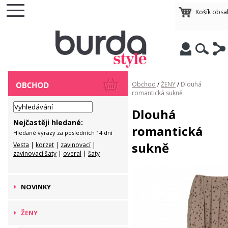
Košík obsa
Obchod
/
ŽENY
/
Dlouhá
romantická sukně
Dlouhá
Nejčastěji hledané:
romantická
Hledané výrazy za posledních 14 dní
sukně
Vesta
|
korzet
|
zavinovací
|
zavinovací šaty
|
overal
|
šaty
NOVINKY
ŽENY