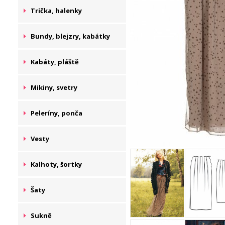
Trička, halenky
Bundy, blejzry, kabátky
Kabáty, pláště
Mikiny, svetry
Peleríny, ponča
Vesty
Kalhoty, šortky
Šaty
Sukně