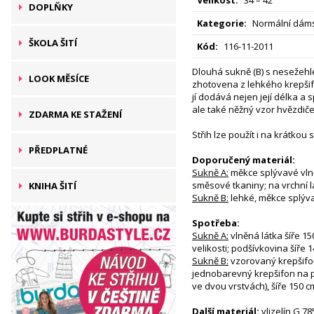
DOPLŇKY
Kategorie:
Normální dáms
ŠKOLA ŠITÍ
Kód:
116-11-2011
Dlouhá sukně (B) s nesežehl
LOOK MĚSÍCE
zhotovena z lehkého krepši
jí dodává nejen její délka a 
ale také něžný vzor hvězdič
ZDARMA KE STAŽENÍ
Střih lze použít i na krátkou s
PŘEDPLATNÉ
Doporučený materiál:
Sukně A:
měkce splývavé vln
směsové tkaniny; na vrchní l
KNIHA ŠITÍ
Sukně B:
lehké, měkce splýva
Spotřeba:
Sukně A:
vlněná látka šíře 15
velikosti; podšívkovina šíře 
Sukně B:
vzorovaný krepšifon
jednobarevný krepšifon na 
ve dvou vrstvách), šíře 150 c
Další materiál:
vlizelín G 78