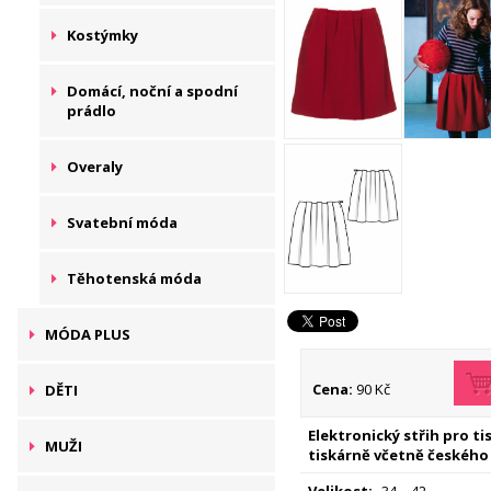
Kostýmky
Domácí, noční a spodní
prádlo
Overaly
Svatební móda
Těhotenská móda
MÓDA PLUS
Cena:
90 Kč
DĚTI
Elektronický střih pro t
MUŽI
tiskárně včetně českého
Velikost:
34 – 42