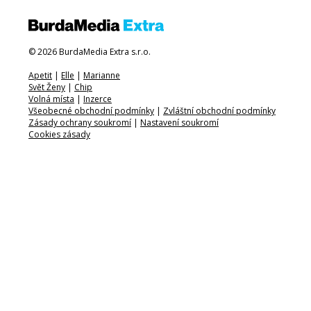
© 2026 BurdaMedia Extra s.r.o.
Apetit
|
Elle
|
Marianne
Svět Ženy
|
Chip
Volná místa
|
Inzerce
Všeobecné obchodní podmínky
|
Zvláštní obchodní podmínky
Zásady ochrany soukromí
|
Nastavení soukromí
Cookies zásady