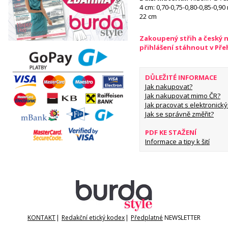
4 cm: 0,70-0,75-0,80-0,85-0,90
22 cm
Zakoupený střih a český 
přihlášení stáhnout v Př
DŮLEŽITÉ INFORMACE
Jak nakupovat?
Jak nakupovat mimo ČR?
Jak pracovat s elektronický
Jak se správně změřit?
PDF KE STAŽENÍ
Informace a tipy k šití
KONTAKT
|
Redakční etický kodex
|
Předplatné
NEWSLETTER