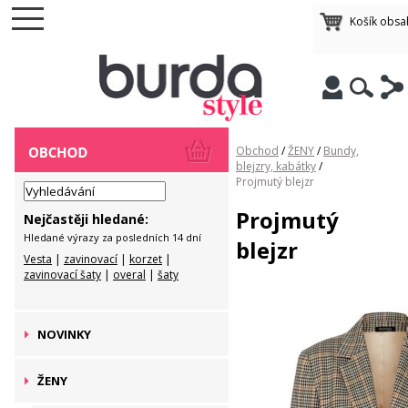
Košík obsa
Obchod
/
ŽENY
/
Bundy,
blejzry, kabátky
/
Projmutý blejzr
Projmutý
Nejčastěji hledané:
Hledané výrazy za posledních 14 dní
blejzr
Vesta
|
zavinovací
|
korzet
|
zavinovací šaty
|
overal
|
šaty
NOVINKY
ŽENY