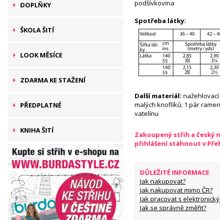
podšívkovina
DOPLŇKY
Spotřeba látky:
ŠKOLA ŠITÍ
LOOK MĚSÍCE
ZDARMA KE STAŽENÍ
Další materiál:
nažehlovací 
malých knoflíků; 1 pár rame
PŘEDPLATNÉ
vatelínu
KNIHA ŠITÍ
Zakoupený střih a český 
přihlášení stáhnout v Př
DŮLEŽITÉ INFORMACE
Jak nakupovat?
Jak nakupovat mimo ČR?
Jak pracovat s elektronický
Jak se správně změřit?