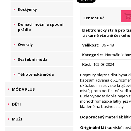
Kostýmky
Cena:
90 Kč
Domácí, noční a spodní
prádlo
Elektronický střih pro t
tiskárně včetně českého
Overaly
Velikost:
36 – 48
Kategorie:
Normální dáms
Svatební móda
Kód:
105-03-2024
Těhotenská móda
Projmutý blejzr s dlouhými 
kapsami (dvěma o XL rozměre
ukázkou mistrovské krejčovi
MÓDA PLUS
místě, proto perfektně sedí 
Bude vypadat dobře nejen z 
monochromatické látky, jež 
DĚTI
kladené na business styl.
Doporučený materiál:
látk
MUŽI
Originální látka:
viskózová