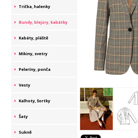
Trička, halenky
Bundy, blejzry, kabátky
Kabáty, pláště
Mikiny, svetry
Peleríny, ponča
Vesty
Kalhoty, šortky
Šaty
Sukně