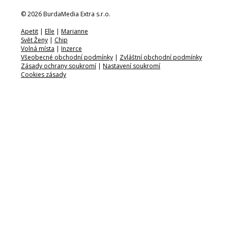
© 2026 BurdaMedia Extra s.r.o.
Apetit
|
Elle
|
Marianne
Svět Ženy
|
Chip
Volná místa
|
Inzerce
Všeobecné obchodní podmínky
|
Zvláštní obchodní podmínky
Zásady ochrany soukromí
|
Nastavení soukromí
Cookies zásady