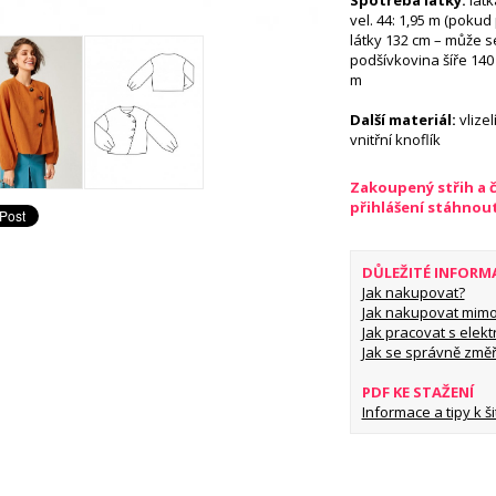
Spotřeba látky:
látk
vel. 44: 1,95 m (pokud 
látky 132 cm – může se
podšívkovina šíře 140 c
m
Další materiál:
vlizel
vnitřní knoflík
Zakoupený střih a 
přihlášení stáhnou
DŮLEŽITÉ INFORM
Jak nakupovat?
Jak nakupovat mimo
Jak pracovat s elekt
Jak se správně změř
PDF KE STAŽENÍ
Informace a tipy k šit