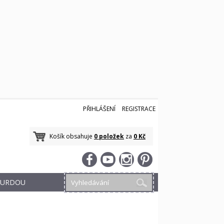
PŘIHLÁŠENÍ
REGISTRACE
Košík obsahuje
0 položek
za
0 Kč
 BURDOU