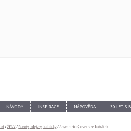
NÁVODY
INSPIRACE
NÁPOVĚDA
30 LET S
od
/
ŽENY
/
Bundy, blejzry, kabátky
/
Asymetrický oversize kabátek