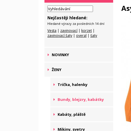
As
Nejčastěji hledané:
Hledané výrazy za posledních 14 dní
Vesta
|
zavinovací
|
korzet
|
zavinovací šaty
|
overal
|
šaty
NOVINKY
ŽENY
Trička, halenky
Bundy, blejzry, kabátky
Kabáty, pláště
Mikiny, svetry