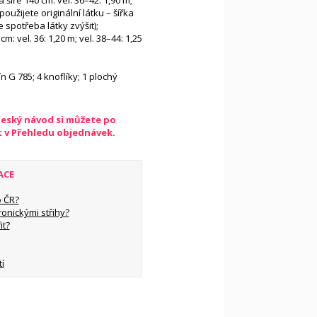
a šíře 140 cm: vel. 36–42: 1,90 m;
použijete originální látku – šířka
 spotřeba látky zvýšit);
m: vel. 36: 1,20 m; vel. 38–44: 1,25
ín G 785; 4 knoflíky; 1 plochý
český návod si můžete po
t v Přehledu objednávek.
ACE
 ČR?
ronickými střihy?
it?
í