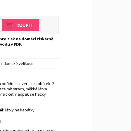
 pro tisk na domácí tiskárně
vodu v PDF.
í dámské velikosti
a pořiďte si oversize kabátek. Z
te mít strach, měkká látka
ě trčet, naopak se hezky
.
l:
látky na kabátky
ep