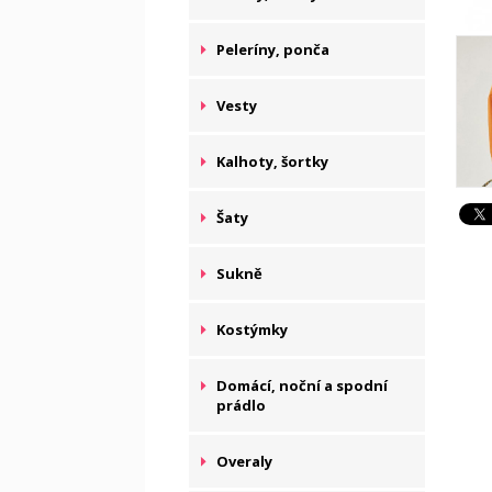
Peleríny, ponča
Vesty
Kalhoty, šortky
Šaty
Sukně
Kostýmky
Domácí, noční a spodní
prádlo
Overaly