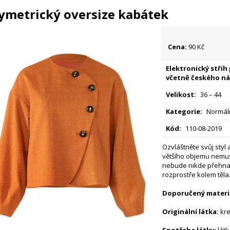
ymetrický oversize kabátek
Cena:
90 Kč
Elektronický střih
včetně českého ná
Velikost:
36 – 44
Kategorie:
Normáln
Kód:
110-08-2019
Ozvláštněte svůj styl 
většího objemu nemusí
nebude nikde přehnan
rozprostře kolem těla
Doporučený materiá
Originální látka:
kr