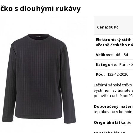
ičko s dlouhými rukávy
Cena:
90 Kč
Elektronický střih
včetně českého ná
Velikost:
46 – 54
Kategorie:
Pánské 
Kód:
132-12-2020
Ležérní pánské tričko
výstřihem zvládnete 
polovičku určitě potěší
Doporučený materiá
teplákovina v kombina
Originální látka:
žer