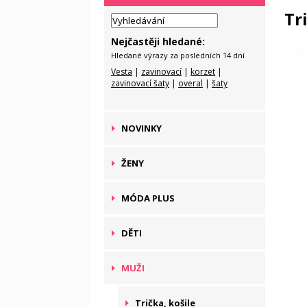
Tr
Nejčastěji hledané:
Hledané výrazy za posledních 14 dní
Vesta
|
zavinovací
|
korzet
|
zavinovací šaty
|
overal
|
šaty
NOVINKY
ŽENY
MÓDA PLUS
DĚTI
MUŽI
Trička, košile