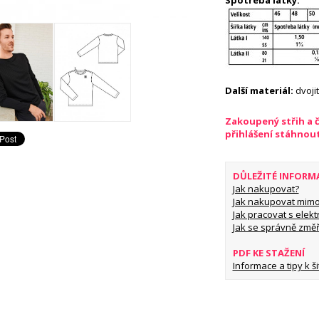
Spotřeba látky:
Další materiál:
dvoji
Zakoupený střih a 
přihlášení stáhnou
DŮLEŽITÉ INFORM
Jak nakupovat?
Jak nakupovat mimo
Jak pracovat s elekt
Jak se správně změř
PDF KE STAŽENÍ
Informace a tipy k šit