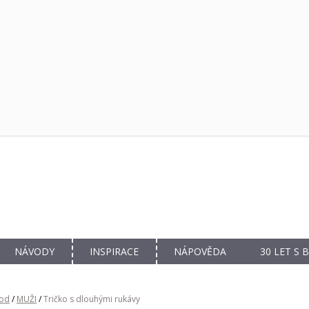
NÁVODY
INSPIRACE
NÁPOVĚDA
30 LET S
od
/
MUŽI
/
Tričko s dlouhými rukávy