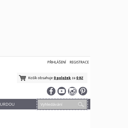
PŘIHLÁŠENÍ
REGISTRACE
Košík obsahuje
0 položek
za
0 Kč
 BURDOU