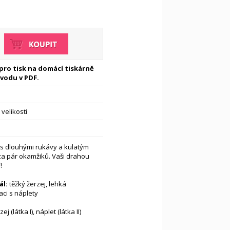
 pro tisk na domácí tiskárně
vodu v PDF.
velikosti
 s dlouhými rukávy a kulatým
za pár okamžiků. Vaši drahou
!
l:
těžký žerzej, lehká
ci s náplety
zej (látka I), náplet (látka II)