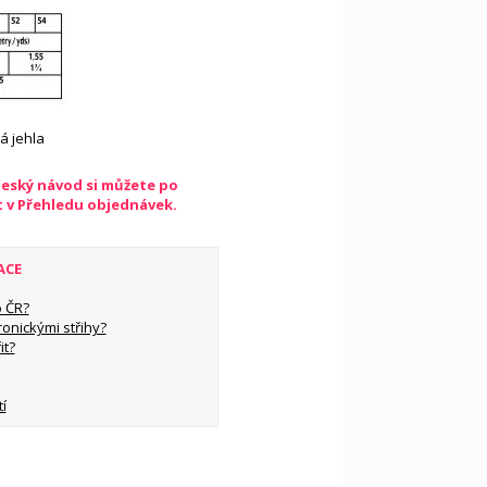
tá jehla
český návod si můžete po
t v Přehledu objednávek.
ACE
 ČR?
ronickými střihy?
it?
í