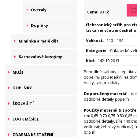
Overaly
Cena:
90 Kč
Elektronický střih pro t
Doplňky
tiskárně včetně českého
Velikost:
110 – 134
Miminka a malé děti
Kategorie:
Chlapecké veli
Karnevalové kostýmy
Kód:
142-10-2013
Pohodlné kalhoty z teplákovi
MUŽI
popelínu jsou ideální na dom
holky, tak pro kluky.
DOPLŇKY
Doporučený materiál:
tepl
ozdobné detaily popelín
ŠKOLA ŠITÍ
Použitý materiál & spotře
cm: 0,65-0,70-0,75-0,80-0,85 
LOOK MĚSÍCE
ozdobné detaily, šíře 140 cm
velikosti; žebrový hadicový úp
0,15 m
ZDARMA KE STAŽENÍ