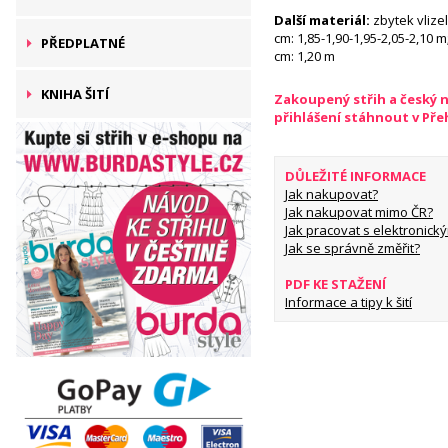
Další materiál:
zbytek vlizel
cm: 1,85-1,90-1,95-2,05-2,10 m
PŘEDPLATNÉ
cm: 1,20 m
KNIHA ŠITÍ
Zakoupený střih a český 
přihlášení stáhnout v Př
DŮLEŽITÉ INFORMACE
Jak nakupovat?
Jak nakupovat mimo ČR?
Jak pracovat s elektronický
Jak se správně změřit?
PDF KE STAŽENÍ
Informace a tipy k šití