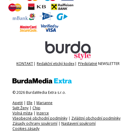
KONTAKT
|
Redakční etický kodex
|
Předplatné
NEWSLETTER
© 2026 BurdaMedia Extra s.r.o.
Apetit
|
Elle
|
Marianne
Svět Ženy
|
Chip
Volná místa
|
Inzerce
Všeobecné obchodní podmínky
|
Zvláštní obchodní podmínky
Zásady ochrany soukromí
|
Nastavení soukromí
Cookies zásady