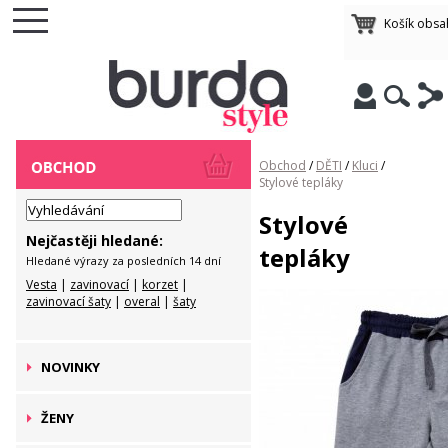
Košík obsa
Obchod
/
DĚTI
/
Kluci
/
Stylové tepláky
Stylové
Nejčastěji hledané:
tepláky
Hledané výrazy za posledních 14 dní
Vesta
|
zavinovací
|
korzet
|
zavinovací šaty
|
overal
|
šaty
NOVINKY
ŽENY