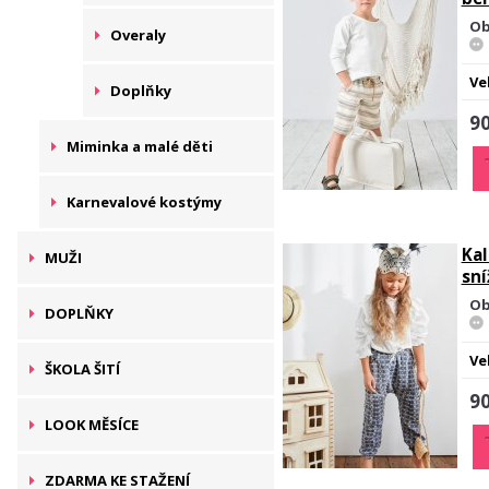
Ob
Overaly
Ve
Doplňky
90
Miminka a malé děti
Karnevalové kostýmy
Kal
MUŽI
sn
Ob
DOPLŇKY
Ve
ŠKOLA ŠITÍ
90
LOOK MĚSÍCE
ZDARMA KE STAŽENÍ