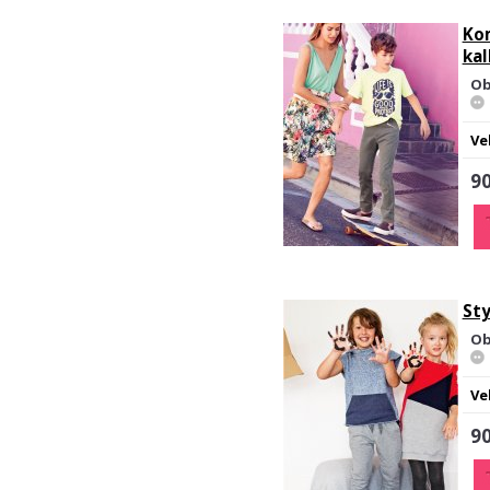
Ko
ka
Ob
Ve
90
Sty
Ob
Ve
90