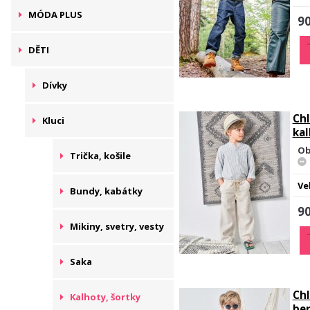
MÓDA PLUS
90
DĚTI
Dívky
Chl
Kluci
ka
Ob
Trička, košile
Ve
Bundy, kabátky
90
Mikiny, svetry, vesty
Saka
Ch
Kalhoty, šortky
be