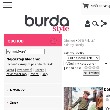
Košík obsahu
Obchod
/
DĚTI
/
Kluci
/
Kalhoty, šortky
Kalhoty, šortky
Nejčastěji hledané:
Hledané výrazy za posledních 14 dní
|
Obtížnost:
Vesta
|
zavinovací
|
korzet
|
|
zavinovací šaty
|
overal
|
šaty
Dět
NOVINKY
Ob
ŽENY
Ve