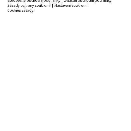
Všeobecné obchodní podmínky
|
Zvláštní obchodní podmínky
Zásady ochrany soukromí
|
Nastavení soukromí
Cookies zásady