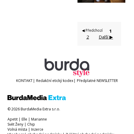
◀ Předchozí
1
2
Další ▶
KONTAKT
|
Redakční etický kodex
|
Předplatné
NEWSLETTER
© 2026 BurdaMedia Extra s.r.o.
Apetit
|
Elle
|
Marianne
Svět Ženy
|
Chip
Volná místa
|
Inzerce