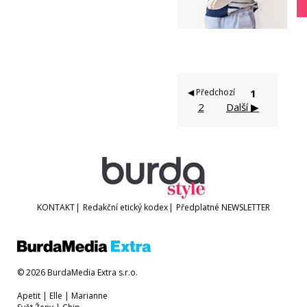
◀ Předchozí
1
2
Další ▶
KONTAKT
|
Redakční etický kodex
|
Předplatné
NEWSLETTER
© 2026 BurdaMedia Extra s.r.o.
Apetit
|
Elle
|
Marianne