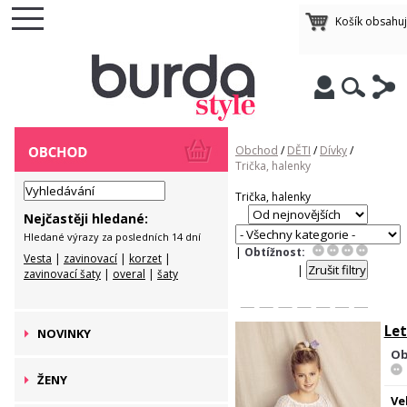
Košík obsahu
Obchod
/
DĚTI
/
Dívky
/
Trička, halenky
Trička, halenky
Nejčastěji hledané:
Hledané výrazy za posledních 14 dní
|
Obtížnost:
Vesta
|
zavinovací
|
korzet
|
|
zavinovací šaty
|
overal
|
šaty
Let
NOVINKY
Ob
ŽENY
Ve