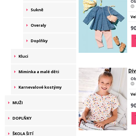
Ob
Sukně
Ve
Overaly
90
Doplňky
Kluci
Dív
Miminka a malé děti
Ob
Karnevalové kostýmy
Ve
MUŽI
90
DOPLŇKY
ŠKOLA ŠITÍ