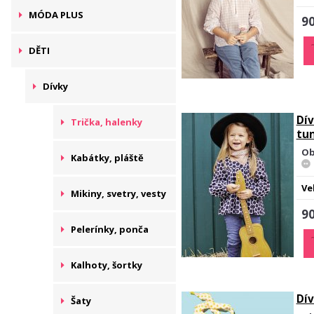
MÓDA PLUS
90
DĚTI
Dívky
Dív
Trička, halenky
tu
Ob
Kabátky, pláště
Ve
Mikiny, svetry, vesty
90
Pelerínky, ponča
Kalhoty, šortky
Dív
Šaty