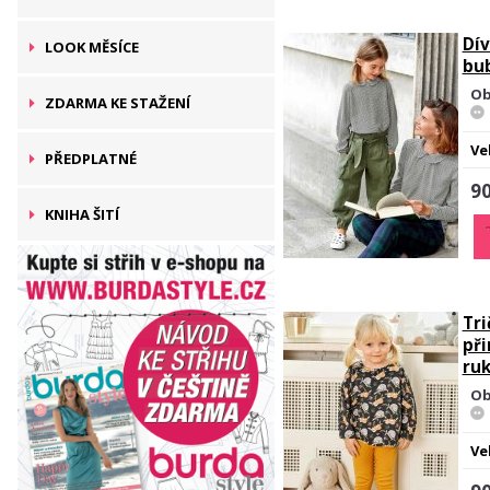
Dív
LOOK MĚSÍCE
bu
Ob
ZDARMA KE STAŽENÍ
Ve
PŘEDPLATNÉ
90
KNIHA ŠITÍ
Tri
př
ru
Ob
Ve