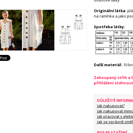
směsové látky
Originální látka:
plá
na ramínka a jako podš
Spotřeba látky:
Další materiál:
10 kn
Zakoupený střih a 
přihlášení stáhnou
DŮLEŽITÉ INFORM
Jak nakupovat?
Jak nakupovat mimo
Jak pracovat s elekt
Jak se správně změř
PDF KE STAŽENÍ