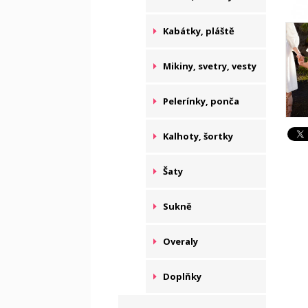
Kabátky, pláště
Mikiny, svetry, vesty
Pelerínky, ponča
Kalhoty, šortky
Šaty
Sukně
Overaly
Doplňky