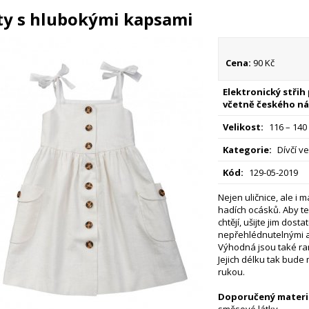
ty s hlubokými kapsami
Cena:
90 Kč
Elektronický střih
včetně českého ná
Velikost:
116 – 140
Kategorie:
Dívčí ve
Kód:
129-05-2019
Nejen uličnice, ale i 
hadích ocásků. Aby te
chtějí, ušijte jim dost
nepřehlédnutelnými a
Výhodná jsou také ram
Jejich délku tak bude 
rukou.
Doporučený materiá