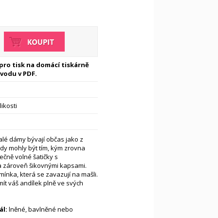
 pro tisk na domácí tiskárně
vodu v PDF.
likosti
malé dámy bývají občas jako z
dy mohly být tím, kým zrovna
atečně volné šatičky s
 zároveň šikovnými kapsami.
ínka, která se zavazují na mašli.
mít váš andílek plně ve svých
l:
lněné, bavlněné nebo