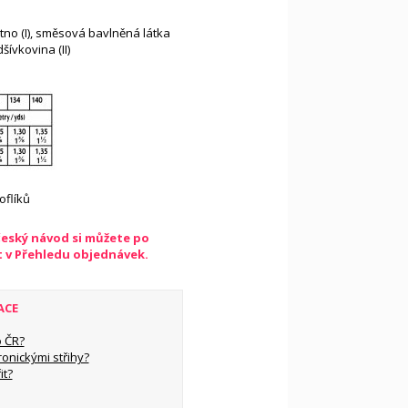
tno (I), směsová bavlněná látka
ívkovina (II)
oflíků
český návod si můžete po
t v Přehledu objednávek.
ACE
 ČR?
ronickými střihy?
it?