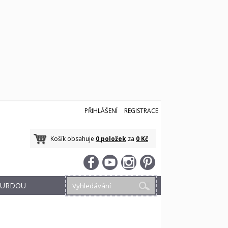
PŘIHLÁŠENÍ
REGISTRACE
Košík obsahuje
0 položek
za
0 Kč
 BURDOU