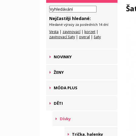
Ša
Nejčastěji hledané:
Hledané výrazy za posledních 14 dní
Vesta
|
zavinovací
|
korzet
|
zavinovací šaty
|
overal
|
šaty
NOVINKY
ŽENY
MÓDA PLUS
DĚTI
Dívky
Trička, halenky