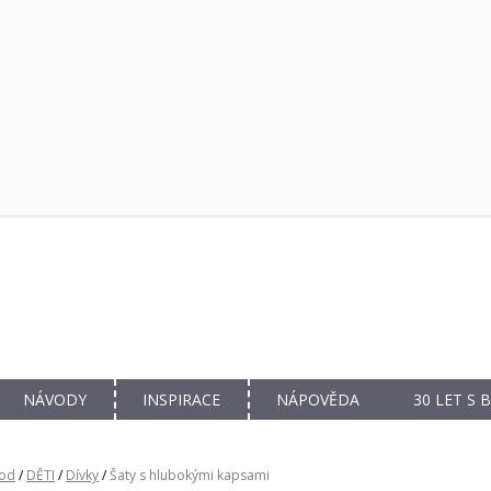
NÁVODY
INSPIRACE
NÁPOVĚDA
30 LET S
od
/
DĚTI
/
Dívky
/
Šaty s hlubokými kapsami