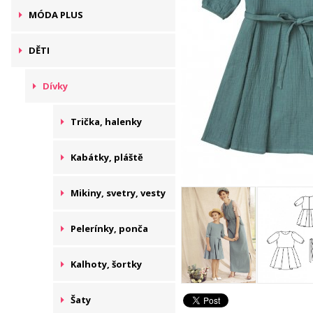
MÓDA PLUS
DĚTI
Dívky
Trička, halenky
Kabátky, pláště
Mikiny, svetry, vesty
Pelerínky, ponča
Kalhoty, šortky
Šaty