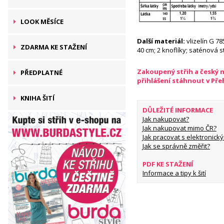
LOOK MĚSÍCE
Další materiál:
vlizelín G 78
ZDARMA KE STAŽENÍ
40 cm; 2 knoflíky; saténová 
Zakoupený střih a český 
PŘEDPLATNÉ
přihlášení stáhnout v Př
KNIHA ŠITÍ
DŮLEŽITÉ INFORMACE
Jak nakupovat?
Jak nakupovat mimo ČR?
Jak pracovat s elektronický
Jak se správně změřit?
PDF KE STAŽENÍ
Informace a tipy k šití