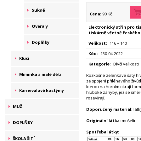
Sukně
Cena:
90 Kč
Overaly
Elektronický střih pro t
tiskárně včetně českého
Doplňky
Velikost:
116 – 140
Kód:
130-04-2022
Kluci
Kategorie:
Dívčí velikosti
Miminka a malé děti
Rozkošné zelenkavé šaty hrají
ze spojení přiléhavého živů
kterou na horním okraji for
Karnevalové kostýmy
hluboké záhyby, jež se smě
rozevírají.
MUŽI
Doporučený materiál:
látk
Originální látka:
mušelín
DOPLŇKY
Spotřeba látky:
ŠKOLA ŠITÍ