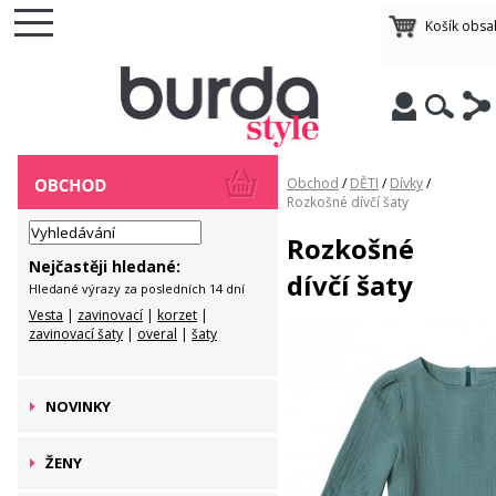
Košík obsa
Obchod
/
DĚTI
/
Dívky
/
Rozkošné dívčí šaty
Rozkošné
Nejčastěji hledané:
dívčí šaty
Hledané výrazy za posledních 14 dní
Vesta
|
zavinovací
|
korzet
|
zavinovací šaty
|
overal
|
šaty
NOVINKY
ŽENY