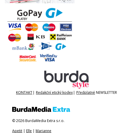
KONTAKT
|
Redakční etický kodex
|
Předplatné
NEWSLETTER
© 2026 BurdaMedia Extra s.r.o.
Apetit
|
Elle
|
Marianne