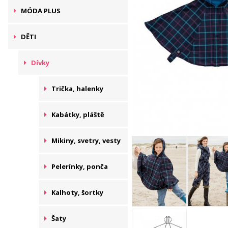
MÓDA PLUS
DĚTI
Dívky
Trička, halenky
Kabátky, pláště
Mikiny, svetry, vesty
Pelerínky, ponča
Kalhoty, šortky
Šaty