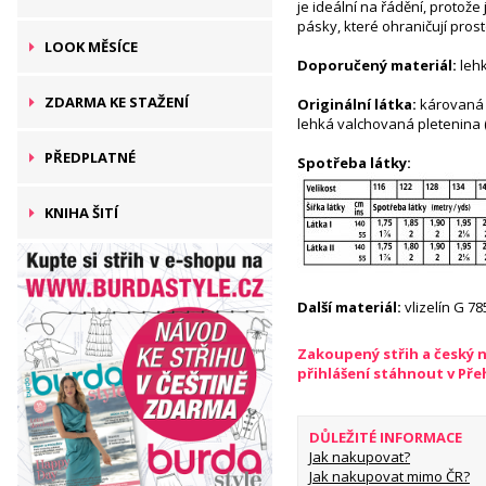
je ideální na řádění, protože
pásky, které ohraničují prost
LOOK MĚSÍCE
Doporučený materiál:
lehk
ZDARMA KE STAŽENÍ
Originální látka:
károvaná v
lehká valchovaná pletenina (l
PŘEDPLATNÉ
Spotřeba látky:
KNIHA ŠITÍ
Další materiál:
vlizelín G 78
Zakoupený střih a český 
přihlášení stáhnout v Př
DŮLEŽITÉ INFORMACE
Jak nakupovat?
Jak nakupovat mimo ČR?