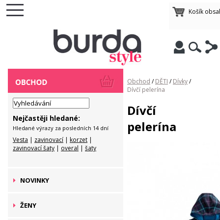
Košík obsa
Obchod
/
DĚTI
/
Dívky
/
Dívčí pelerína
Dívčí
Nejčastěji hledané:
pelerína
Hledané výrazy za posledních 14 dní
Vesta
|
zavinovací
|
korzet
|
zavinovací šaty
|
overal
|
šaty
NOVINKY
ŽENY