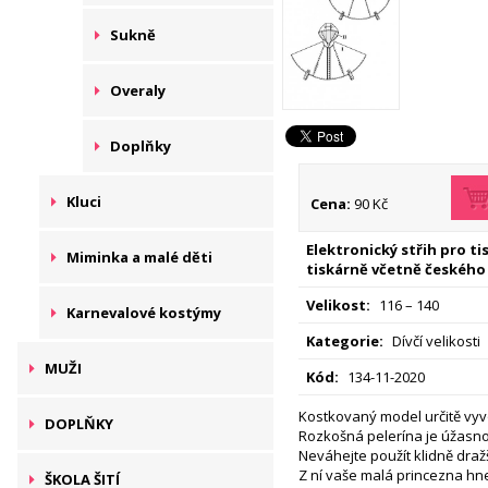
Sukně
Overaly
Doplňky
Kluci
Cena:
90 Kč
Elektronický střih pro t
Miminka a malé děti
tiskárně včetně českého
Velikost:
116 – 140
Karnevalové kostýmy
Kategorie:
Dívčí velikosti
MUŽI
Kód:
134-11-2020
Kostkovaný model určitě vyv
DOPLŇKY
Rozkošná pelerína je úžasno
Neváhejte použít klidně dražší
Z ní vaše malá princezna hn
ŠKOLA ŠITÍ