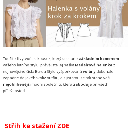
Toužíte-li vytvořit si kousek, který se stane
základním kamenem
vašeho letního stylu, právě jste jej našly!
Madeirová halenka
z
nejnovějšího čísla Burda Style vyšperkovaná
volány
dokonale
zapadne do jakéhokoliv outfitu, a s jistotou se tak stane vaší
nejoblíbenější
módní společnicí, která
zaboduj
e při všech
příležitostech!
Střih ke stažení ZDE