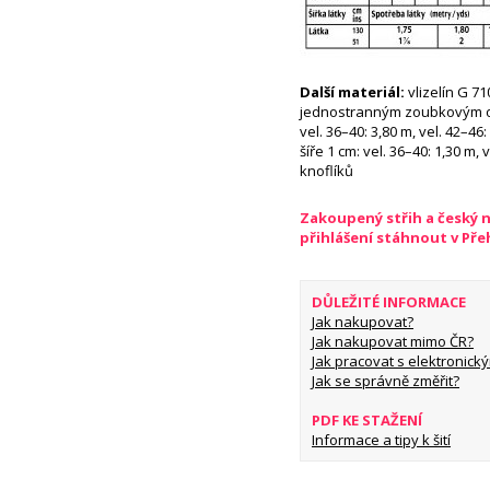
Další materiál:
vlizelín G 71
jednostranným zoubkovým okr
vel. 36–40: 3,80 m, vel. 42–46
šíře 1 cm: vel. 36–40: 1,30 m, 
knoflíků
Zakoupený střih a český 
přihlášení stáhnout v Př
DŮLEŽITÉ INFORMACE
Jak nakupovat?
Jak nakupovat mimo ČR?
Jak pracovat s elektronický
Jak se správně změřit?
PDF KE STAŽENÍ
Informace a tipy k šití