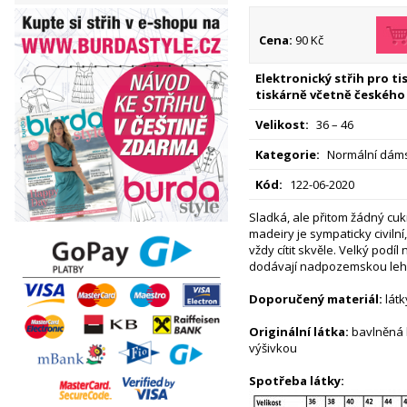
Cena:
90 Kč
Elektronický střih pro t
tiskárně včetně českého
Velikost:
36 – 46
Kategorie:
Normální dáms
Kód:
122-06-2020
Sladká, ale přitom žádný cuk
madeiry je sympaticky civilní
vždy cítit skvěle. Velký podíl 
dodávají nadpozemskou leh
Doporučený materiál:
látk
Originální látka:
bavlněná 
výšivkou
Spotřeba látky: