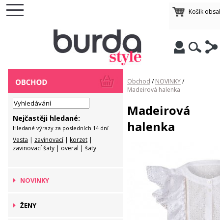
Košík obsa
Obchod
/
NOVINKY
/
Madeirová halenka
Madeirová
Nejčastěji hledané:
halenka
Hledané výrazy za posledních 14 dní
Vesta
|
zavinovací
|
korzet
|
zavinovací šaty
|
overal
|
šaty
NOVINKY
ŽENY