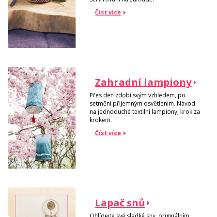
Číst více
Zahradní lampiony
Přes den zdobí svým vzhledem, po
setmění příjemným osvětlením. Návod
na jednoduché textilní lampiony, krok za
krokem.
Číst více
Lapač snů
Ohlídejte své sladké sny originálním