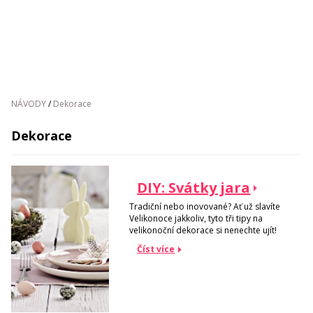
NÁVODY
/
Dekorace
Dekorace
DIY: Svátky jara
Tradiční nebo inovované? Ať už slavíte
Velikonoce jakkoliv, tyto tři tipy na
velikonoční dekorace si nenechte ujít!
Číst více