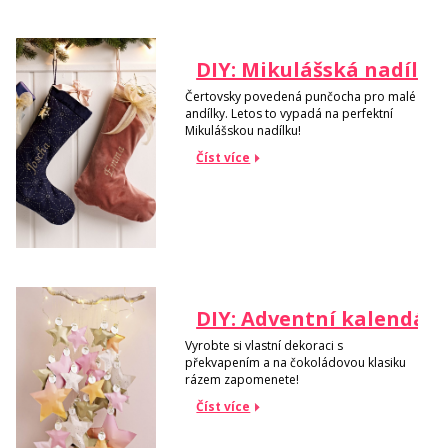
DIY: Mikulášská nadílka
Čertovsky povedená punčocha pro malé
andílky. Letos to vypadá na perfektní
Mikulášskou nadílku!
Číst více
DIY: Adventní kalendář
Vyrobte si vlastní dekoraci s
překvapením a na čokoládovou klasiku
rázem zapomenete!
Číst více