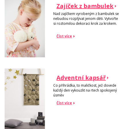
Zajíček z bambulek
Nad zajíčkem vyrobeným z bambulek se
nebudou rozplývat jenom děti. Vytvořte
si roztomilou dekoraci krok za krokem.
Číst více
Adventní kapsář
Co přihrádka, to maličkost, jež dovede
každý den vykouzlit na rtech spokojený
úsměv
Číst více