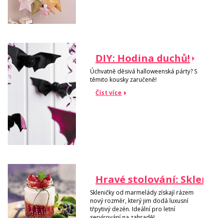
DIY: Hodina duchů!
Úchvatně děsivá halloweenská párty? S
těmito kousky zaručeně!
Číst více
Hravé stolování: Sklenič
Skleničky od marmelády získají rázem
nový rozměr, který jim dodá luxusní
třpytivý dezén. Ideální pro letní
servírování na zahradě!