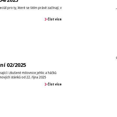
iál pro ty, které se šitím právě začínají, v
e
Číst více
ní 02/2025
ající i zkušené milovnice jehlic a háčků
nových stánků od 22. října 2025
Číst více