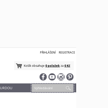
PŘIHLÁŠENÍ
REGISTRACE
Košík obsahuje
0 položek
za
0 Kč
 BURDOU