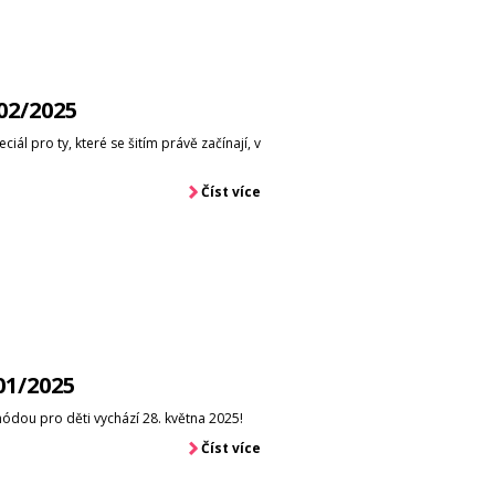
02/2025
iál pro ty, které se šitím právě začínají, v
Číst více
01/2025
 módou pro děti vychází 28. května 2025!
Číst více