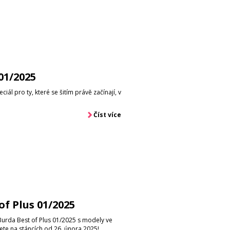
01/2025
iál pro ty, které se šitím právě začínají, v
Číst více
of Plus 01/2025
Burda Best of Plus 01/2025 s modely ve
dete na stáncích od 26. února 2025!