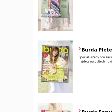
Burda Plete
Speciál určený pro začín
najdete na pultech nov
Burda Easy 