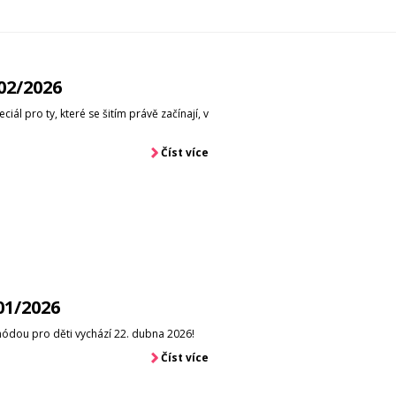
02/2026
iál pro ty, které se šitím právě začínají, v
Číst více
01/2026
 módou pro děti vychází 22. dubna 2026!
Číst více