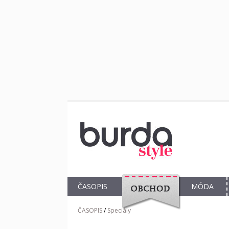
ČASOPIS
MÓDA
OBCHOD
ČASOPIS
/
Speciály