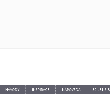
NÁVODY
INSPIRACE
NÁPOVĚDA
30 LET S