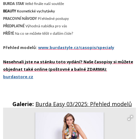
B
URDA STAR
Velké finále
naší soutěže
BEAUTY
Kosmetické vychytávky
P
RACOVNÍ NÁVODY
P
řehledné postupy
PŘEDPLATNÉ
Výhodná nabídka pro vás
P
ŘÍŠTĚ
N
a co se můžete těšit v dalším čísle?
Přehled modelů:
www.burdastyle.cz/casopis/specialy
Nesehnali jste na stánku toto vydání? Naše časopisy si můžete
objednat také online (poštovné a balné ZDARMA):
burdastore.cz
Galerie:
Burda Easy 03/2025: Přehled modelů