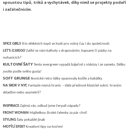
spoustou tipů, triků a vychytávek, díky nimž se projekty podaří
i začátečnicím.
SPICE GIRLS
Trio efektních topů se hodí pro volný čas i do společnosti.
LET’S (CAR)GO
Zalíbí se vám kalhoty s drapováním, kapsami či pásky na
nohavicích?
KULTOVNÍ ŠATY
Tento evergreen vypadá báječně z viskózy i ze sametu. Délku
zvolte podle svého gusta!
SOFT GRUNGE
Ikonické retro látky opanovaly košile a kabátky.
NA SKOK V NYC
Fantazie nezná hranic – dáte přednost klasické sukni, hravým
skladům nebo asymetrii?
I
NSPIRACE
Z
ajímá vás, odkud jsme čerpali nápady?
F
RONT WOMAN
M
ajitelkou široké čelenky za pár chvil
STYLING
Šaty pokaždé jinak
M
OTÝLÍ EFEKT
Kreativní tipy na tvoření