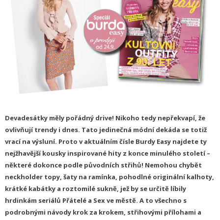
Devadesátky měly pořádný drive! Nikoho tedy nepřekvapí, že
ovlivňují trendy i dnes. Tato jedinečná módní dekáda se totiž
vrací na výsluní. Proto v aktuálním čísle Burdy Easy najdete ty
nejžhavější kousky inspirované hity z konce minulého století –
některé dokonce podle původních střihů! Nemohou chybět
neckholder topy, šaty na ramínka, pohodlné originální kalhoty,
krátké kabátky a roztomilé sukně, jež by se určitě líbily
hrdinkám seriálů Přátelé a Sex ve městě. A to všechno s
podrobnými návody krok za krokem, střihovými přílohami a