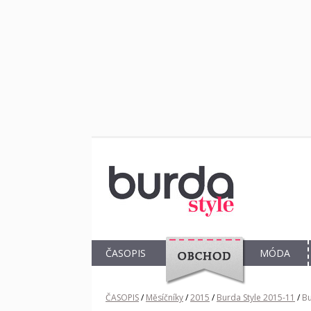
ČASOPIS
MÓDA
OBCHOD
ČASOPIS
/
Měsíčníky
/
2015
/
Burda Style 2015-11
/
Bu