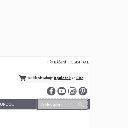
PŘIHLÁŠENÍ
REGISTRACE
Košík obsahuje
0 položek
za
0 Kč
 BURDOU