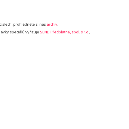
íslech, prohlédněte si náš
archiv
.
návky speciálů vyřizuje
SEND Předplatné, spol. s r.o.
,