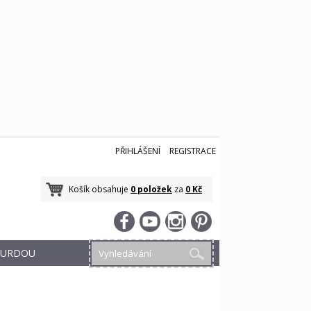
PŘIHLÁŠENÍ
REGISTRACE
Košík obsahuje
0 položek
za
0 Kč
 BURDOU