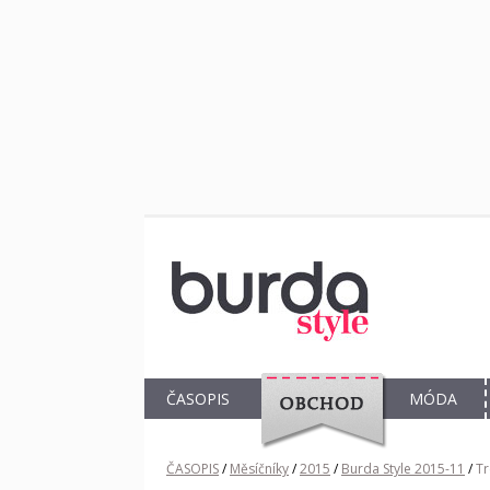
ČASOPIS
MÓDA
OBCHOD
ČASOPIS
/
Měsíčníky
/
2015
/
Burda Style 2015-11
/
Tr