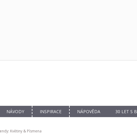
NÁVODY
INSPIRACE
NÁPOVĚDA
30 LET S
endy: Květiny & Písmena