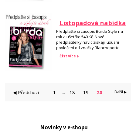
Listopadová nabídka
Předplaťte si časopis Burda Style na
rok a ušetříte 540 Kč. Nové
předplatitelky navíc získají luxusní
povlečení od značky Blancheporte.
Číst více
◀ Předchozí
1
18
19
20
Další ▶
...
Novinky v e-shopu