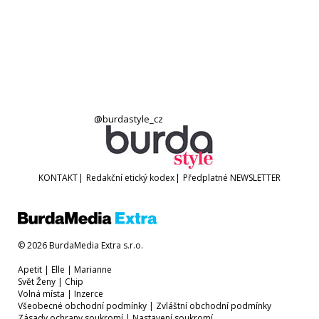
@burdastyle_cz
KONTAKT
|
Redakční etický kodex
|
Předplatné
NEWSLETTER
© 2026 BurdaMedia Extra s.r.o.
Apetit
|
Elle
|
Marianne
Svět Ženy
|
Chip
Volná místa
|
Inzerce
Všeobecné obchodní podmínky
|
Zvláštní obchodní podmínky
Zásady ochrany soukromí
|
Nastavení soukromí