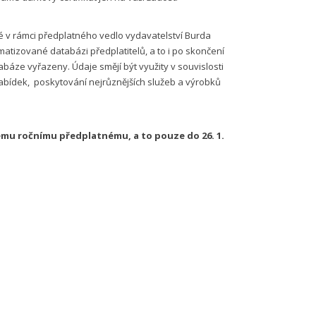
é v rámci předplatného vedlo vydavatelství Burda
tomatizované databázi předplatitelů, a to i po skončení
báze vyřazeny. Údaje smějí být využity v souvislosti
 nabídek, poskytování nejrůznějších služeb a výrobků
ému ročnímu předplatnému, a to pouze do 26. 1.