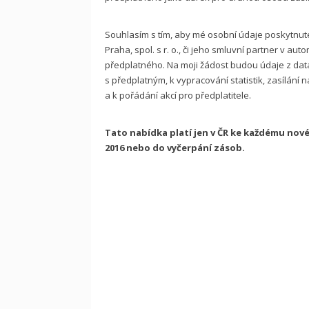
Souhlasím s tím, aby mé osobní údaje poskytnut
Praha, spol. s r. o., či jeho smluvní partner v au
předplatného. Na moji žádost budou údaje z data
s předplatným, k vypracování statistik, zasílání
a k pořádání akcí pro předplatitele.
Tato nabídka platí jen v ČR ke každému nov
2016 nebo do vyčerpání zásob.