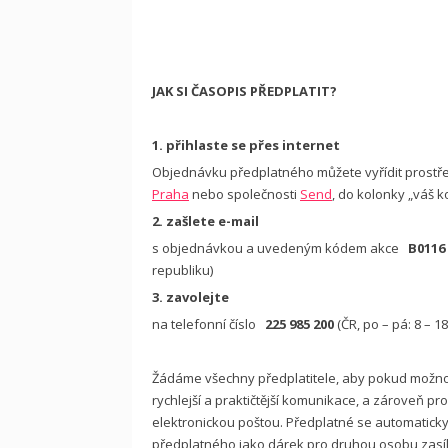
JAK SI ČASOPIS PŘEDPLATIT?
1. přihlaste se přes internet
Objednávku předplatného můžete vyřídit prostř
Praha
nebo společnosti
Send
, do kolonky „váš 
2. zašlete e-mail
s objednávkou a uvedeným kódem akce
B0116
republiku)
3. zavolejte
na telefonní číslo
225 985 200
(ČR, po – pá: 8 – 
Žádáme všechny předplatitele, aby pokud možno u
rychlejší a praktičtější komunikace, a zároveň p
elektronickou poštou. Předplatné se automaticky 
předplatného jako dárek pro druhou osobu zasílá