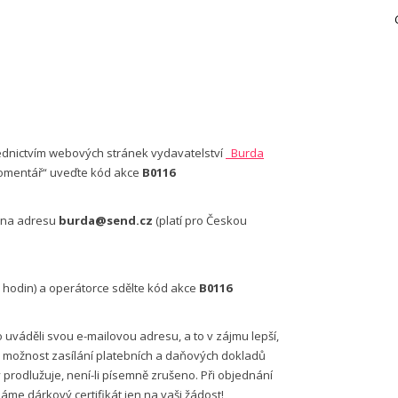
ednictvím webových stránek vydavatelství
Burda
komentář“ uveďte kód akce
B0
116
na adresu
burda@send.cz
(platí pro Českou
18 hodin) a operátorce sdělte kód akce
B0116
váděli svou e-mailovou adresu, a to v zájmu lepší,
ro možnost zasílání platebních a daňových dokladů
prodlužuje, není-li písemně zrušeno. Při objednání
me dárkový certifikát jen na vaši žádost!