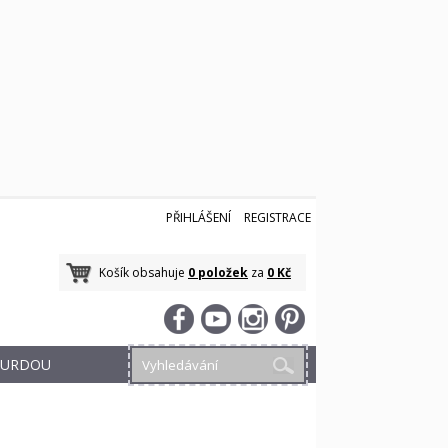
PŘIHLÁŠENÍ
REGISTRACE
Košík obsahuje
0 položek
za
0 Kč
 BURDOU