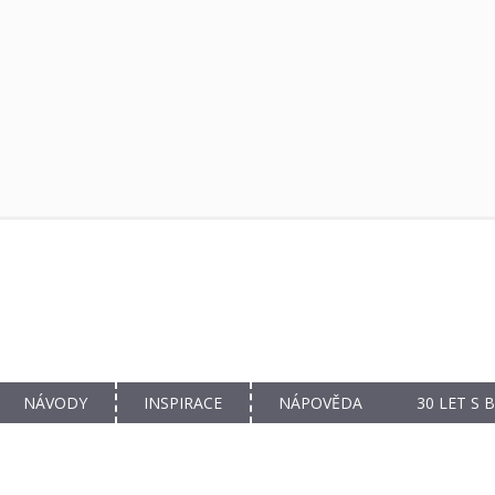
NÁVODY
INSPIRACE
NÁPOVĚDA
30 LET S