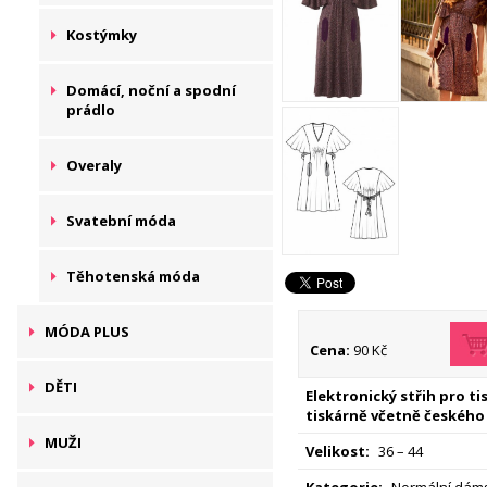
Kostýmky
Domácí, noční a spodní
prádlo
Overaly
Svatební móda
Těhotenská móda
MÓDA PLUS
Cena:
90 Kč
DĚTI
Elektronický střih pro t
tiskárně včetně českého
MUŽI
Velikost:
36 – 44
Kategorie:
Normální dáms