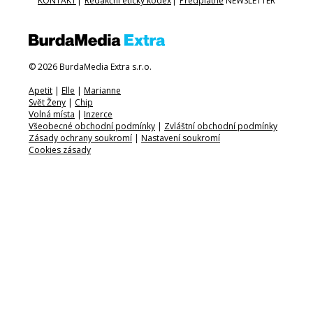
KONTAKT
|
Redakční etický kodex
|
Předplatné
NEWSLETTER
© 2026 BurdaMedia Extra s.r.o.
Apetit
|
Elle
|
Marianne
Svět Ženy
|
Chip
Volná místa
|
Inzerce
Všeobecné obchodní podmínky
|
Zvláštní obchodní podmínky
Zásady ochrany soukromí
|
Nastavení soukromí
Cookies zásady