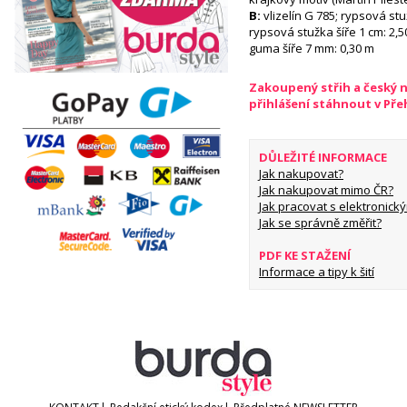
B:
vlizelín G 785; rypsová stuž
rypsová stužka šíře 1 cm: 2,50
guma šíře 7 mm: 0,30 m
Zakoupený střih a český 
přihlášení stáhnout v Př
DŮLEŽITÉ INFORMACE
Jak nakupovat?
Jak nakupovat mimo ČR?
Jak pracovat s elektronický
Jak se správně změřit?
PDF KE STAŽENÍ
Informace a tipy k šití