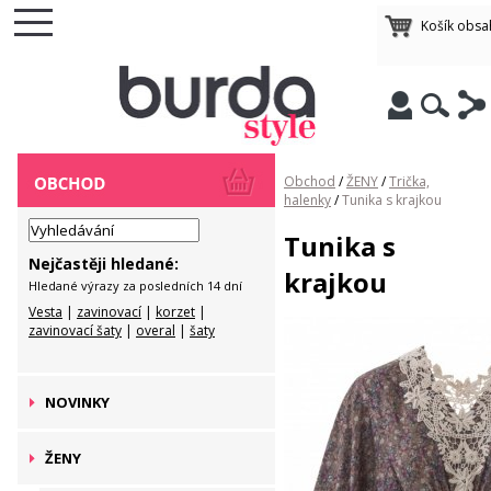
Košík obsa
Obchod
/
ŽENY
/
Trička,
halenky
/
Tunika s krajkou
Tunika s
Nejčastěji hledané:
krajkou
Hledané výrazy za posledních 14 dní
Vesta
|
zavinovací
|
korzet
|
zavinovací šaty
|
overal
|
šaty
NOVINKY
ŽENY