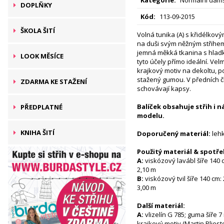
DOPLŇKY
Kód:
113-09-2015
ŠKOLA ŠITÍ
Volná tunika (A) s křidél­kov
na duši svým něžným střihem
jemná měkká tkanina s hlad
LOOK MĚSÍCE
tyto účely přímo ideální. Vel
krajkový motiv na dekoltu, 
stažený gumou. V předních č
ZDARMA KE STAŽENÍ
schovávají kapsy.
Balíček obsahuje střih i 
PŘEDPLATNÉ
modelu.
KNIHA ŠITÍ
Doporučený materiál:
lehk
Použitý materiál & spotře
A:
viskózový lavábl šíře 140 c
2,10 m
B:
viskózový tvil šíře 140 cm: 
3,00 m
Další materiál:
A:
vlizelín G 785; guma šíře 7
krajkový motiv (Martin Pliest