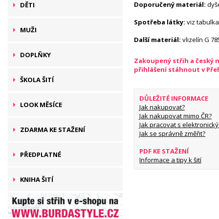
Doporučený materiál:
dyš
DĚTI
Spotřeba látky:
viz tabulka
MUŽI
Další materiál:
vlizelín G 78
DOPLŇKY
Zakoupený střih a český 
přihlášení stáhnout v Př
ŠKOLA ŠITÍ
DŮLEŽITÉ INFORMACE
LOOK MĚSÍCE
Jak nakupovat?
Jak nakupovat mimo ČR?
Jak pracovat s elektronický
ZDARMA KE STAŽENÍ
Jak se správně změřit?
PDF KE STAŽENÍ
PŘEDPLATNÉ
Informace a tipy k šití
KNIHA ŠITÍ