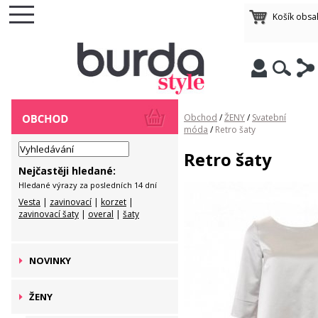
Košík obsa
Obchod
/
ŽENY
/
Svatební
móda
/
Retro šaty
Retro šaty
Nejčastěji hledané:
Hledané výrazy za posledních 14 dní
Vesta
|
zavinovací
|
korzet
|
zavinovací šaty
|
overal
|
šaty
NOVINKY
ŽENY