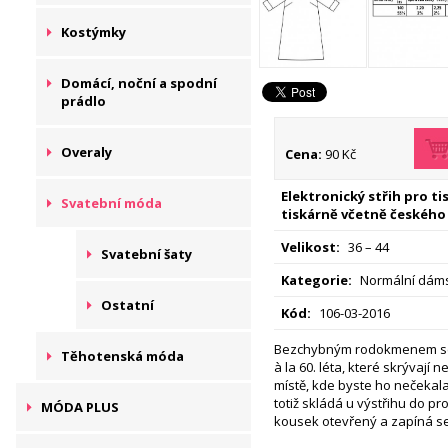
Kostýmky
Domácí, noční a spodní
prádlo
Overaly
Cena:
90 Kč
Elektronický střih pro t
Svatební móda
tiskárně včetně českého
Velikost:
36 – 44
Svatební šaty
Kategorie:
Normální dáms
Ostatní
Kód:
106-03-2016
Bezchybným rodokmenem se 
Těhotenská móda
à la 60. léta, které skrývají 
místě, kde byste ho nečekala
totiž skládá u výstřihu do pr
MÓDA PLUS
kousek otevřený a zapíná se