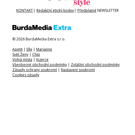
KONTAKT
|
Redakční etický kodex
|
Předplatné
NEWSLETTER
© 2026 BurdaMedia Extra s.r.o.
Apetit
|
Elle
|
Marianne
Svět Ženy
|
Chip
Volná místa
|
Inzerce
Všeobecné obchodní podmínky
|
Zvláštní obchodní podmínky
Zásady ochrany soukromí
|
Nastavení soukromí
Cookies zásady