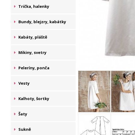
Trička, halenky
Bundy, blejzry, kabátky
Kabáty, pláště
Mikiny, svetry
Peleríny, ponča
Vesty
Kalhoty, šortky
Šaty
Sukně