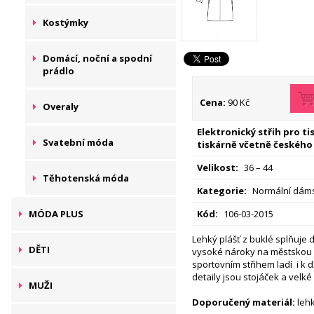
Kostýmky
Domácí, noční a spodní
prádlo
Cena:
90 Kč
Overaly
Elektronický střih pro t
Svatební móda
tiskárně včetně českého
Velikost:
36 – 44
Těhotenská móda
Kategorie:
Normální dáms
Kód:
106-03-2015
MÓDA PLUS
Lehký plášť z buklé splňuje 
DĚTI
vysoké nároky na městskou 
sportovním střihem ladí
i k 
detaily jsou stojáček a velk
MUŽI
Doporučený materiál:
lehk