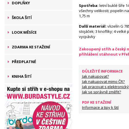
DOPLŇKY
Spotřeba:
letní buklé šíře 1
všechny velikosti; popelín na
1,75 m
ŠKOLA ŠITÍ
Další materiál:
vlizelín G 78
stojáček; 3 knoflíky; 4 velké
LOOK MĚSÍCE
vycpávky
ZDARMA KE STAŽENÍ
Zakoupený střih a český 
přihlášení stáhnout v Př
PŘEDPLATNÉ
DŮLEŽITÉ INFORMACE
Jak nakupovat?
KNIHA ŠITÍ
Jak nakupovat mimo ČR?
Jak pracovat s elektronický
Jak se správně změřit?
PDF KE STAŽENÍ
Informace a tipy k šití