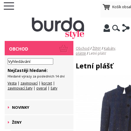
Košík obsa
Obchod
/
ŽENY
/
Kabáty,
pláště
/
Letní plášť
Letní plášť
Nejčastěji hledané:
Hledané výrazy za posledních 14 dní
Vesta
|
zavinovací
|
korzet
|
zavinovací šaty
|
overal
|
šaty
NOVINKY
ŽENY