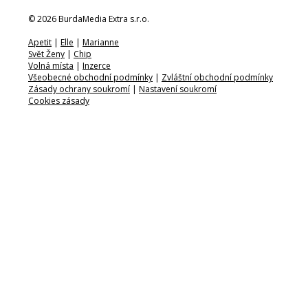
© 2026 BurdaMedia Extra s.r.o.
Apetit
|
Elle
|
Marianne
Svět Ženy
|
Chip
Volná místa
|
Inzerce
Všeobecné obchodní podmínky
|
Zvláštní obchodní podmínky
Zásady ochrany soukromí
|
Nastavení soukromí
Cookies zásady