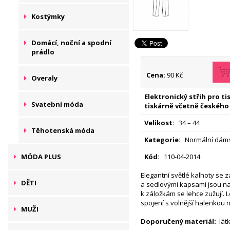
Kostýmky
Domácí, noční a spodní
prádlo
Cena:
90 Kč
Overaly
Elektronický střih pro t
Svatební móda
tiskárně včetně českého
Velikost:
34 – 44
Těhotenská móda
Kategorie:
Normální dáms
MÓDA PLUS
Kód:
110-04-2014
Elegantní světlé kalhoty se
DĚTI
a sedlovými kapsami jsou na
k záložkám se lehce zužují. L
spojení s volnější halenkou 
MUŽI
Doporučený materiál:
látk