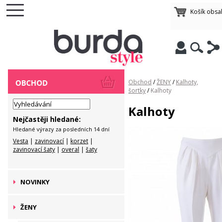
Košík obsa
Obchod
/
ŽENY
/
Kalhoty,
šortky
/
Kalhoty
Kalhoty
Nejčastěji hledané:
Hledané výrazy za posledních 14 dní
Vesta
|
zavinovací
|
korzet
|
zavinovací šaty
|
overal
|
šaty
NOVINKY
ŽENY