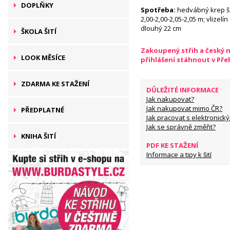
DOPLŇKY
Spotřeba:
hedvábný krep šíř
2,00-2,00-2,05-2,05 m; vlizelín
dlouhý 22 cm
ŠKOLA ŠITÍ
Zakoupený střih a český 
LOOK MĚSÍCE
přihlášení stáhnout v Př
ZDARMA KE STAŽENÍ
DŮLEŽITÉ INFORMACE
Jak nakupovat?
Jak nakupovat mimo ČR?
PŘEDPLATNÉ
Jak pracovat s elektronický
Jak se správně změřit?
KNIHA ŠITÍ
PDF KE STAŽENÍ
Informace a tipy k šití