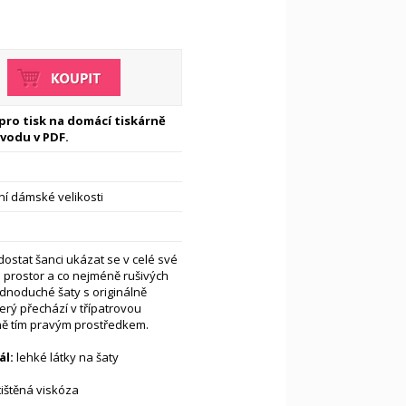
 pro tisk na domácí tiskárně
vodu v PDF.
í dámské velikosti
dostat šanci ukázat se v celé své
a prostor a co nejméně rušivých
dnoduché šaty s originálně
erý přechází v třípatrovou
ně tím pravým prostředkem.
l:
lehké látky na šaty
ištěná viskóza