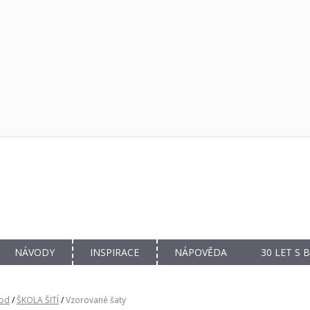
NÁVODY
INSPIRACE
NÁPOVĚDA
30 LET S
od
/
ŠKOLA ŠITÍ
/
Vzorované šaty