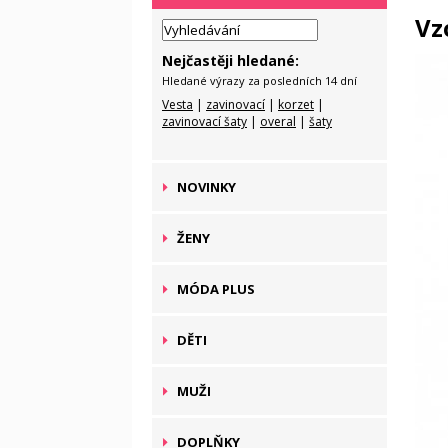
Vz
Nejčastěji hledané:
Hledané výrazy za posledních 14 dní
Vesta
|
zavinovací
|
korzet
|
zavinovací šaty
|
overal
|
šaty
NOVINKY
ŽENY
MÓDA PLUS
DĚTI
MUŽI
DOPLŇKY