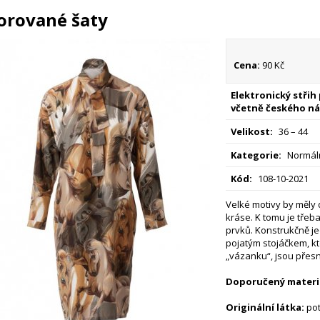
orované šaty
Cena:
90 Kč
Elektronický střih
včetně českého ná
Velikost:
36 – 44
Kategorie:
Normáln
Kód:
108-10-2021
Velké motivy by měly 
kráse. K tomu je třeb
prvků. Konstrukčně je
pojatým stojáčkem, kt
„vázanku“, jsou přes
Doporučený materiá
Originální látka:
pot