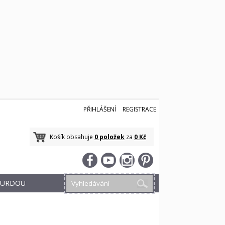
PŘIHLÁŠENÍ
REGISTRACE
Košík obsahuje
0 položek
za
0 Kč
 BURDOU