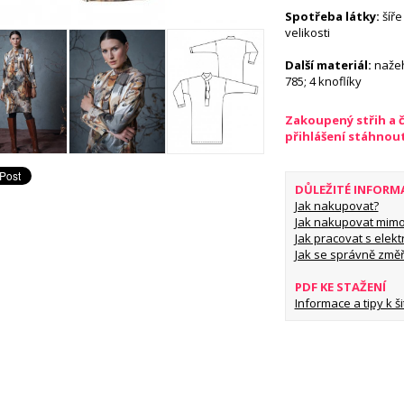
Spotřeba látky:
šíře
velikosti
Další materiál:
nažeh
785; 4 knoflíky
Zakoupený střih a 
přihlášení stáhnou
DŮLEŽITÉ INFORM
Jak nakupovat?
Jak nakupovat mimo
Jak pracovat s elekt
Jak se správně změř
PDF KE STAŽENÍ
Informace a tipy k šit