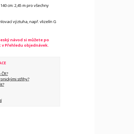
 140 cm: 2,45 m pro všechny
lovací výztuha, např. vlizelín G
český návod si můžete po
t v Přehledu objednávek.
ACE
 ČR?
ronickými střihy?
it?
í