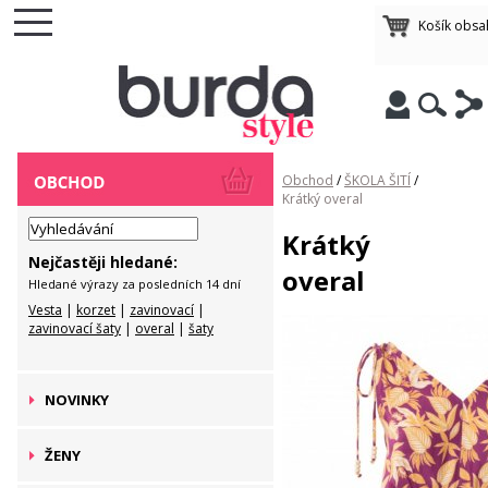
Košík obsa
Obchod
/
ŠKOLA ŠITÍ
/
Krátký overal
Krátký
Nejčastěji hledané:
overal
Hledané výrazy za posledních 14 dní
Vesta
|
korzet
|
zavinovací
|
zavinovací šaty
|
overal
|
šaty
NOVINKY
ŽENY