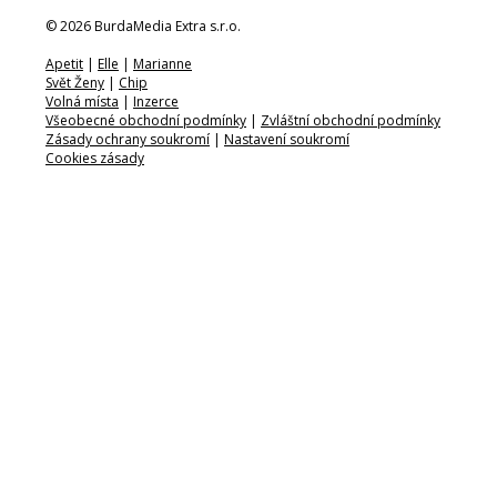
© 2026 BurdaMedia Extra s.r.o.
Apetit
|
Elle
|
Marianne
Svět Ženy
|
Chip
Volná místa
|
Inzerce
Všeobecné obchodní podmínky
|
Zvláštní obchodní podmínky
Zásady ochrany soukromí
|
Nastavení soukromí
Cookies zásady