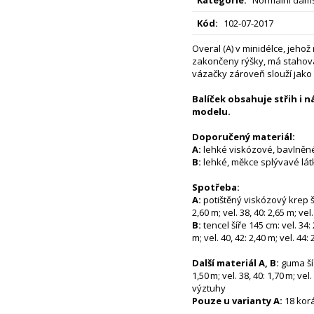
Kód:
102-07-2017
Overal (A) v minidélce, jehož
zakončeny rýšky, má stahov
vázačky zároveň slouží jako
Balíček obsahuje střih i 
modelu.
Doporučený materiál:
A:
lehké viskózové, bavlněn
B:
lehké, měkce splývavé lát
Spotřeba:
A:
potištěný viskózový krep ší
2,60 m; vel. 38, 40: 2,65 m; vel
B:
tencel šíře 145 cm: vel. 34: 
m; vel. 40, 42: 2,40 m; vel. 44:
Další materiál A, B:
guma šíř
1,50 m; vel. 38, 40: 1,70 m; vel
výztuhy
Pouze u varianty A:
18 korá