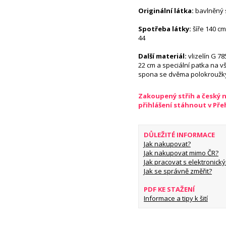
Originální látka:
bavlněný 
Spotřeba látky:
šíře 140 cm
44
Další materiál:
vlizelín G 78
22 cm a speciální patka na vš
spona se dvěma polokroužky,
Zakoupený střih a český 
přihlášení stáhnout v Př
DŮLEŽITÉ INFORMACE
Jak nakupovat?
Jak nakupovat mimo ČR?
Jak pracovat s elektronický
Jak se správně změřit?
PDF KE STAŽENÍ
Informace a tipy k šití