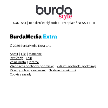
KONTAKT
|
Redakční etický kodex
|
Předplatné
NEWSLETTER
© 2026 BurdaMedia Extra s.r.o.
Apetit
|
Elle
|
Marianne
Svět Ženy
|
Chip
Volná místa
|
Inzerce
Všeobecné obchodní podmínky
|
Zvláštní obchodní podmínky
Zásady ochrany soukromí
|
Nastavení soukromí
Cookies zásady