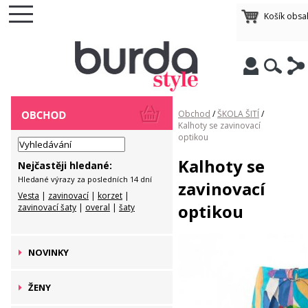
Košík obsa
Obchod
/
ŠKOLA ŠITÍ
/
Kalhoty se zavinovací
optikou
Kalhoty se
Nejčastěji hledané:
Hledané výrazy za posledních 14 dní
zavinovací
Vesta
|
zavinovací
|
korzet
|
optikou
zavinovací šaty
|
overal
|
šaty
NOVINKY
ŽENY