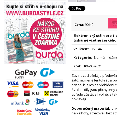
Cena:
90 Kč
Elektronický střih pro t
tiskárně včetně českého
Velikost:
36 – 44
Kategorie:
Normální dáms
Kód:
106-03-2021
Zavinovací efekt je předev
šatů, nicméně tentokrát si p
přispěl k jejich nepřehlédnu
Svrchní díly jsou přichyceny 
vpředu zůstávají volné, a ta
povlávají.
Doporučený materiál:
lehk
na kalhoty, strečové i bez s