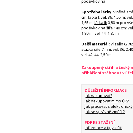
podšívkovina
Spotřeba látky:
vlněná smě
cm:
látka I:
vel. 36: 1,55 m; vel
1,65 m;
látka II:
0,80 m pro vše
podšívkovina
šíře 140 cm: vel
1,80 m; vel. 44: 1,85 m
Další materiál:
vlizelín G 7
stužka šíře 7 mm: vel. 36: 2,40 
vel. 42, 44: 2,50 m
Zakoupený střih a český 
přihlášení stáhnout v Př
DŮLEŽITÉ INFORMACE
Jak nakupovat?
Jak nakupovat mimo ČR?
Jak pracovat s elektronický
Jak se správně změřit?
PDF KE STAŽENÍ
Informace a tipy k šití