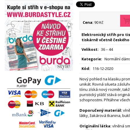
Cena:
90 Kč
Elektronický střih pro t
tiskárně včetně českého
Velikost:
36 – 44
Kategorie:
Normální dáms
Kód:
116-12-2020
Nový pohled na klasiku prom
unikát. Rovná silueta zásluh
tónu získá nový rozměr, tak
puristický plášť stává origi
schopnostmi. Přitáhne všec
Doporučený materiál:
vlně
látky, žakárová tkanina, buk
Originální látka:
vlněná sm