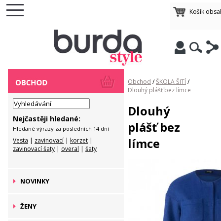
Košík obsa
Obchod
/
ŠKOLA ŠITÍ
/
Dlouhý plášť bez límce
Dlouhý
Nejčastěji hledané:
plášť bez
Hledané výrazy za posledních 14 dní
límce
Vesta
|
zavinovací
|
korzet
|
zavinovací šaty
|
overal
|
šaty
NOVINKY
ŽENY