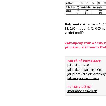
Další materiál:
vlizelín G 78
38: 0,60 m, vel. 40, 42: 0,65 m,
vnitřní knoflík
Zakoupený střih a český 
přihlášení stáhnout v Př
DŮLEŽITÉ INFORMACE
Jak nakupovat?
Jak nakupovat mimo ČR?
Jak pracovat s elektronický
Jak se správně změřit?
PDF KE STAŽENÍ
Informace a tipy k šití