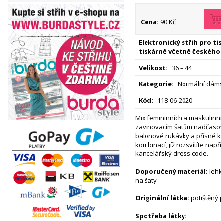
Cena:
90 Kč
Elektronický střih pro t
tiskárně včetně českého
Velikost:
36 – 44
Kategorie:
Normální dáms
Kód:
118-06-2020
Mix femininních a maskulinní
zavinovacím šatům nadčasov
balonové rukávky a přísné k
kombinací, jíž rozsvítíte nap
kancelářský dress code.
Doporučený materiál:
lehk
na šaty
Originální látka:
potištěný
Spotřeba látky: