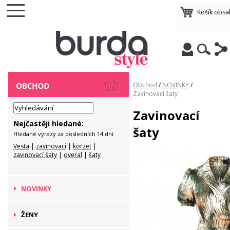
Košík obsa
Obchod
/
NOVINKY
/
Zavinovací šaty
Zavinovací
Nejčastěji hledané:
šaty
Hledané výrazy za posledních 14 dní
Vesta
|
zavinovací
|
korzet
|
zavinovací šaty
|
overal
|
šaty
NOVINKY
ŽENY