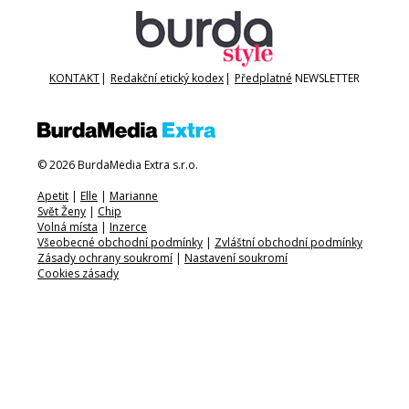
KONTAKT
|
Redakční etický kodex
|
Předplatné
NEWSLETTER
© 2026 BurdaMedia Extra s.r.o.
Apetit
|
Elle
|
Marianne
Svět Ženy
|
Chip
Volná místa
|
Inzerce
Všeobecné obchodní podmínky
|
Zvláštní obchodní podmínky
Zásady ochrany soukromí
|
Nastavení soukromí
Cookies zásady