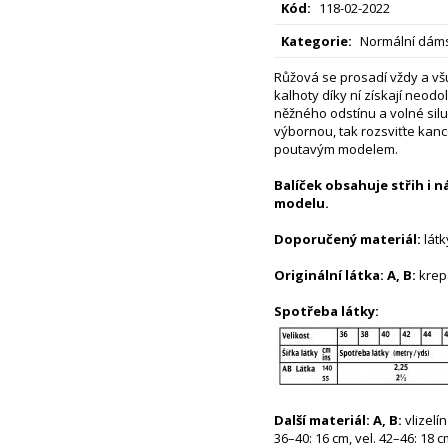
Kód:
118-02-2022
Kategorie:
Normální dáms
Růžová se prosadí vždy a vš
kalhoty díky ní získají neodo
něžného odstínu a volné sil
výbornou, tak rozsviťte kanc
poutavým modelem.
Balíček obsahuje střih i 
modelu.
Doporučený materiál:
látk
Originální látka: A, B:
krep
Spotřeba látky:
Další materiál: A, B:
vlizelín
36–40: 16 cm, vel. 42–46: 18 c