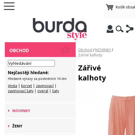
Košík obsa
Obchod
/
NOVINKY
/
Zářivé kalhoty
Zářivé
Nejčastěji hledané:
kalhoty
Hledané výrazy za posledních 14 dní
Vesta
|
korzet
|
zavinovací
|
zavinovací šaty
|
overal
|
šaty
NOVINKY
ŽENY