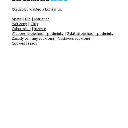
© 2026 BurdaMedia Extra s.r.o.
Apetit
|
Elle
|
Marianne
Svět Ženy
|
Chip
Volná místa
|
Inzerce
Všeobecné obchodní podmínky
|
Zvláštní obchodní podmínky
Zásady ochrany soukromí
|
Nastavení soukromí
Cookies zásady