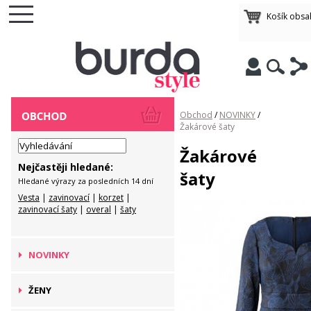
Košík obsa
Obchod
/
NOVINKY
/
Žakárové šaty
Žakárové
Nejčastěji hledané:
šaty
Hledané výrazy za posledních 14 dní
Vesta
|
zavinovací
|
korzet
|
zavinovací šaty
|
overal
|
šaty
NOVINKY
ŽENY