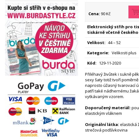
Cena:
90 Kč
Elektronický střih pro t
tiskárně včetně českého
Velikost:
44 – 52
Kategorie:
Velikosti plus
Kód:
129-11-2020
Přiléhavý živůtek i sukně pě
sexy šaty totiž tvoří poměrně
naprosto úžasný tvarovací ú
patří také nádhernému žaká
vytkávaným vzorem.
Doporučený materiál:
pouz
elastickým vláknem
Originální látka:
elastická
strečová podšívkovina