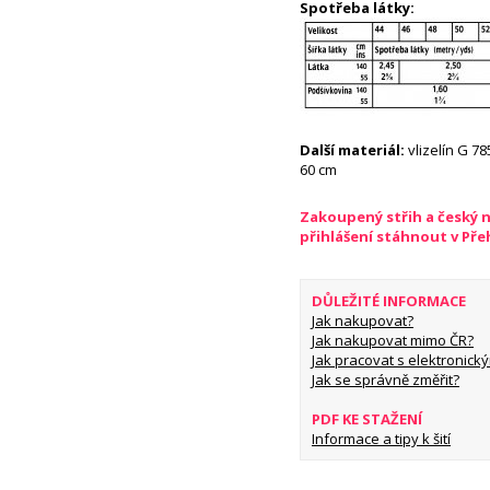
Spotřeba látky:
Další materiál:
vlizelín G 78
60 cm
Zakoupený střih a český 
přihlášení stáhnout v Př
DŮLEŽITÉ INFORMACE
Jak nakupovat?
Jak nakupovat mimo ČR?
Jak pracovat s elektronický
Jak se správně změřit?
PDF KE STAŽENÍ
Informace a tipy k šití