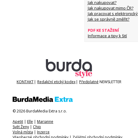
Jak nakupovat?
Jak nakupovat mimo ČR?
Jak pracovat s elektronický
Jak se správně změřit?
PDF KE STAŽENÍ
Informace a tipy k šití
KONTAKT
|
Redakční etický kodex
|
Předplatné
NEWSLETTER
© 2026 BurdaMedia Extra s.r.o.
Apetit
|
Elle
|
Marianne
Svět Ženy
|
Chip
Volná místa
|
Inzerce
Všeobecné obchodní podmínky
|
Zvláštní obchodní podmínky