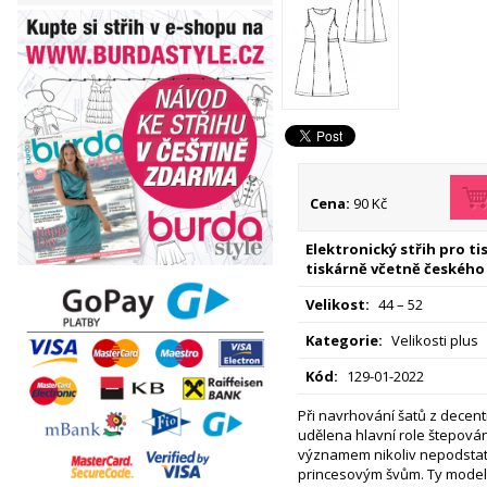
Cena:
90 Kč
Elektronický střih pro t
tiskárně včetně českého
Velikost:
44 – 52
Kategorie:
Velikosti plus
Kód:
129-01-2022
Při navrhování šatů z decen
udělena hlavní role štepování
významem nikoliv nepodstatn
princesovým švům. Ty modelu