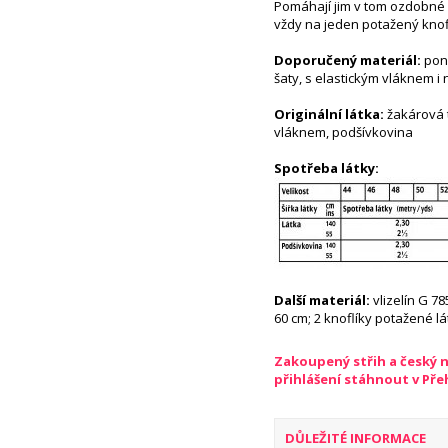
Pomáhají jim v tom ozdobné p
vždy na jeden potažený knofl
Doporučený materiál:
poně
šaty, s elastickým vláknem i 
Originální látka:
žakárová 
vláknem, podšívkovina
Spotřeba látky:
Další materiál:
vlizelín G 78
60 cm; 2 knoflíky potažené l
Zakoupený střih a český 
přihlášení stáhnout v Př
DŮLEŽITÉ INFORMACE