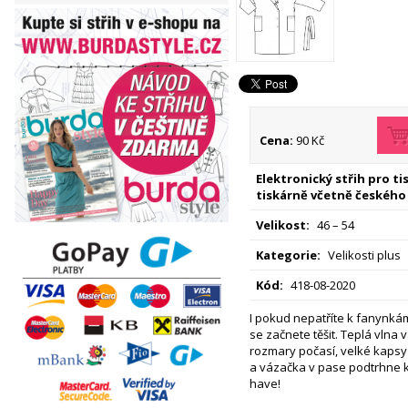
Cena:
90 Kč
Elektronický střih pro t
tiskárně včetně českého
Velikost:
46 – 54
Kategorie:
Velikosti plus
Kód:
418-08-2020
I pokud nepatříte k fanynká
se začnete těšit. Teplá vlna 
rozmary počasí, velké kapsy
a vázačka v pase podtrhne k
have!