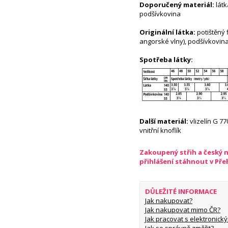
Doporučený materiál:
látk
podšívkovina
Originální látka:
potištěný 
angorské vlny), podšívkovin
Spotřeba látky:
Další materiál:
vlizelín G 77
vnitřní knoflík
Zakoupený střih a český 
přihlášení stáhnout v Př
DŮLEŽITÉ INFORMACE
Jak nakupovat?
Jak nakupovat mimo ČR?
Jak pracovat s elektronický