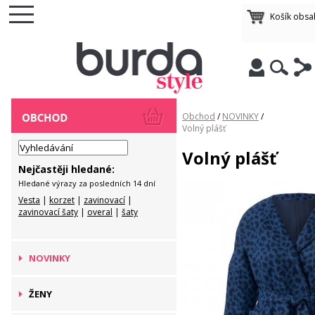
Košík obsa
Obchod
/
NOVINKY
/
Volný plášť
Volný plášť
Nejčastěji hledané:
Hledané výrazy za posledních 14 dní
Vesta
|
korzet
|
zavinovací
|
zavinovací šaty
|
overal
|
šaty
NOVINKY
ŽENY