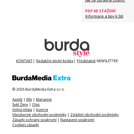
Jak se správně změřit?
PDF KE STAŽENÍ
Informace a tipy k šití
KONTAKT
|
Redakční etický kodex
|
Předplatné
NEWSLETTER
© 2026 BurdaMedia Extra s.r.o.
Apetit
|
Elle
|
Marianne
Svět Ženy
|
Chip
Volná místa
|
Inzerce
Všeobecné obchodní podmínky
|
Zvláštní obchodní podmínky
Zásady ochrany soukromí
|
Nastavení soukromí
Cookies zásady