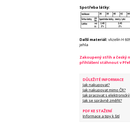
Spotřeba látky:
Další materiál:
vlizelín H 60
jehla
Zakoupený střih a český 
přihlášení stáhnout v Př
DŮLEŽITÉ INFORMACE
Jak nakupovat?
Jak nakupovat mimo ČR?
Jak pracovat s elektronický
Jak se správně změřit?
PDF KE STAŽENÍ
Informace a tipy k šití