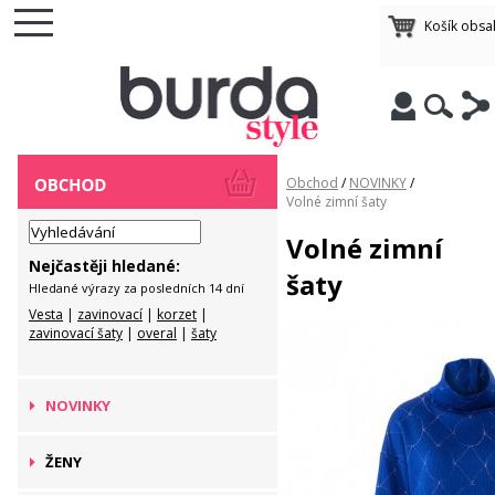
Košík obsa
Obchod
/
NOVINKY
/
Volné zimní šaty
Volné zimní
Nejčastěji hledané:
šaty
Hledané výrazy za posledních 14 dní
Vesta
|
zavinovací
|
korzet
|
zavinovací šaty
|
overal
|
šaty
NOVINKY
ŽENY