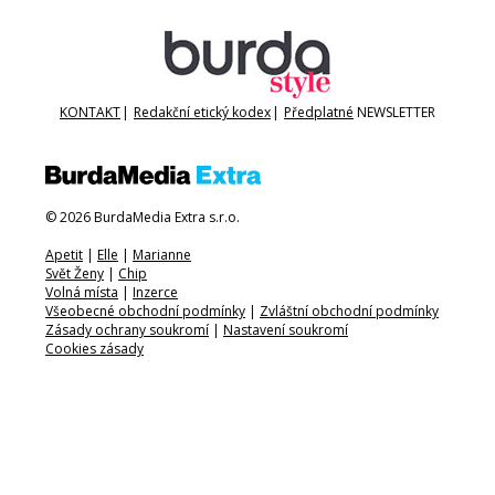
KONTAKT
|
Redakční etický kodex
|
Předplatné
NEWSLETTER
© 2026 BurdaMedia Extra s.r.o.
Apetit
|
Elle
|
Marianne
Svět Ženy
|
Chip
Volná místa
|
Inzerce
Všeobecné obchodní podmínky
|
Zvláštní obchodní podmínky
Zásady ochrany soukromí
|
Nastavení soukromí
Cookies zásady