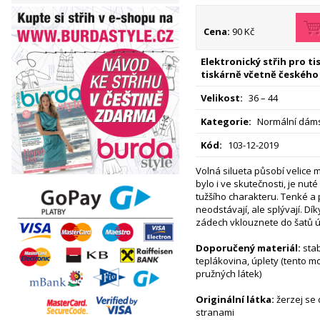
Cena:
90 Kč
Elektronický střih pro t
tiskárně včetně českého
Velikost:
36 – 44
Kategorie:
Normální dáms
Kód:
103-12-2019
Volná silueta působí velice 
bylo i ve skutečnosti, je nuté
tužšího charakteru. Tenké a 
neodstávají, ale splývají. Dík
zádech vklouznete do šatů ú
Doporučený materiál:
stab
teplákovina, úplety (tento m
pružných látek)
Originální látka:
žerzej se
stranami