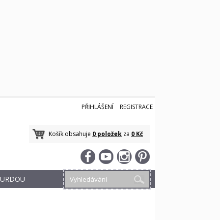
PŘIHLÁŠENÍ
REGISTRACE
Košík obsahuje
0 položek
za
0 Kč
 BURDOU