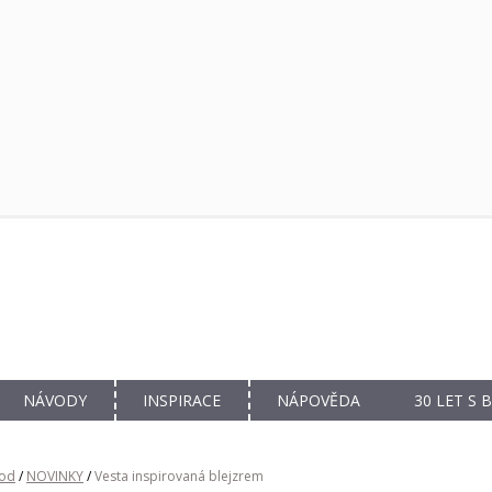
NÁVODY
INSPIRACE
NÁPOVĚDA
30 LET S
od
/
NOVINKY
/
Vesta inspirovaná blejzrem