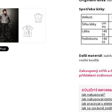
Originální látka:
kaš
Spotřeba látky:
Další materiál:
nažeh
vnitřní knoflík
Zakoupený střih a 
přihlášení stáhnou
DŮLEŽITÉ INFORM
Jak nakupovat?
Jak nakupovat mimo
Jak pracovat s elekt
Jak se správně změř