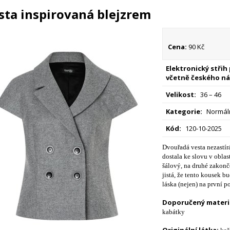
sta inspirovaná blejzrem
Cena:
90 Kč
Elektronický střih
včetně českého ná
Velikost:
36 – 46
Kategorie:
Normáln
Kód:
120-10-2025
Dvouřadá vesta nezastír
dostala ke slovu v oblast
šálový, na druhé zakonč
jistá, že tento kousek b
láska (nejen) na první p
Doporučený materiá
kabátky