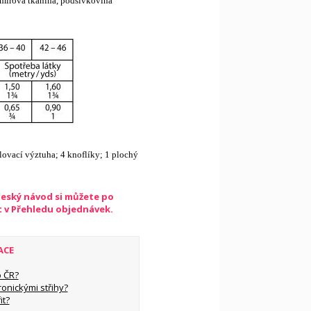
mírová tkanina, podšívkovina
lovací výztuha; 4 knoflíky; 1 plochý
český návod si můžete po
t v Přehledu objednávek.
ACE
 ČR?
ronickými střihy?
it?