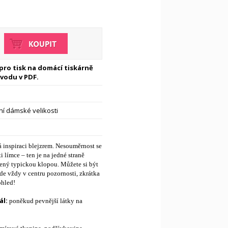
 pro tisk na domácí tiskárně
vodu v PDF.
í dámské velikosti
á inspiraci blejzrem. Nesouměrnost se
i límce – ten je na jedné straně
ený typickou klopou. Můžete si být
ude vždy v centru pozornosti, zkrátka
ohled!
l:
poněkud pevnější látky na