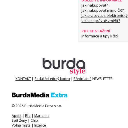
DŮLEŽITÉ INFORMACE
Jak nakupovat?
Jak nakupovat mimo ČR?
Jak pracovat s elektronický
Jak se správně změřit?
PDF KE STAŽENÍ
Informace a tipy k šití
KONTAKT
|
Redakční etický kodex
|
Předplatné
NEWSLETTER
© 2026 BurdaMedia Extra s.r.o.
Apetit
|
Elle
|
Marianne
Svět Ženy
|
Chip
Volná místa
|
Inzerce