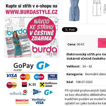
Cena:
90 Kč
Elektronický střih pro t
tiskárně včetně českého
Velikost:
34 – 42
Kategorie:
Normální dáms
Kód:
108-07-2020
Při výrobě pruhovaných šat
se bez dlouhého dělitelného
tradičním podání se model h
uplatní se i jako tunika ke k