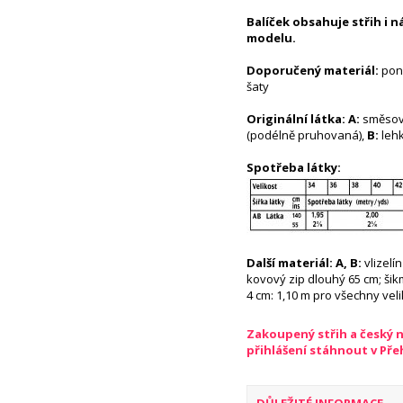
Balíček obsahuje střih i 
modelu.
Doporučený materiál:
poně
šaty
Originální látka: A:
směsová
(podélně pruhovaná),
B:
lehk
Spotřeba látky:
Další materiál: A, B:
vlizelín
kovový zip dlouhý 65 cm; šik
4 cm: 1,10 m pro všechny veli
Zakoupený střih a český 
přihlášení stáhnout v Př