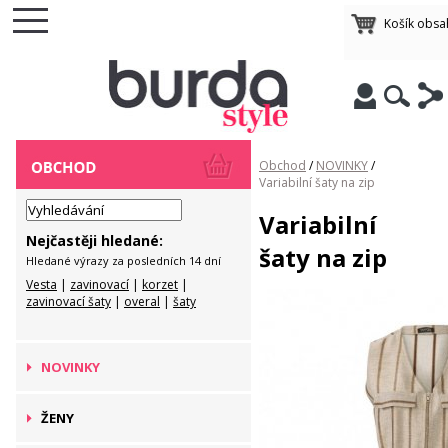
Košík obsa
Obchod
/
NOVINKY
/
Variabilní šaty na zip
Variabilní
Nejčastěji hledané:
šaty na zip
Hledané výrazy za posledních 14 dní
Vesta
|
zavinovací
|
korzet
|
zavinovací šaty
|
overal
|
šaty
NOVINKY
ŽENY