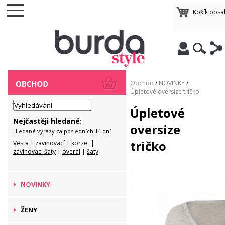
Košík obsa
Obchod
/
NOVINKY
/
Úpletové oversize tričko
Úpletové
Nejčastěji hledané:
oversize
Hledané výrazy za posledních 14 dní
tričko
Vesta
|
zavinovací
|
korzet
|
zavinovací šaty
|
overal
|
šaty
NOVINKY
ŽENY