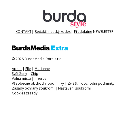
KONTAKT
|
Redakční etický kodex
|
Předplatné
NEWSLETTER
© 2026 BurdaMedia Extra s.r.o.
Apetit
|
Elle
|
Marianne
Svět Ženy
|
Chip
Volná místa
|
Inzerce
Všeobecné obchodní podmínky
|
Zvláštní obchodní podmínky
Zásady ochrany soukromí
|
Nastavení soukromí
Cookies zásady