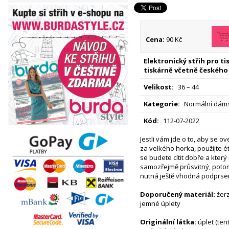
Cena:
90 Kč
Elektronický střih pro t
tiskárně včetně českého
Velikost:
36 – 44
Kategorie:
Normální dáms
Kód:
112-07-2022
Jestli vám jde o to, aby se ove
za velkého horka, použijte ét
se budete cítit dobře a který
samozřejmě průsvitný, pot
nutná ještě vhodná podprsen
Doporučený materiál:
žerz
jemné úplety
Originální látka:
úplet (te