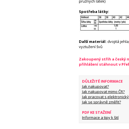
pružných látek)
Spotřeba látky:
Další materiál:
dvojitá jehl
vyztužení švů
Zakoupený střih a český 
přihlášení stáhnout v Př
DŮLEŽITÉ INFORMACE
Jak nakupovat?
Jak nakupovat mimo ČR?
Jak pracovat s elektronický
Jak se správně změřit?
PDF KE STAŽENÍ
Informace a tipy k šití