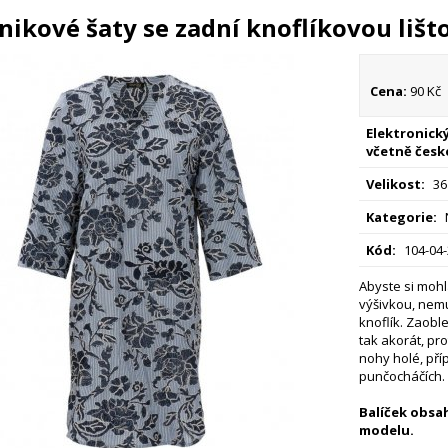
nikové šaty se zadní knoflíkovou lišt
Cena:
90 Kč
Elektronický
včetně česk
Velikost:
36
Kategorie:
Kód:
104-04
Abyste si mohl
výšivkou, nemu
knoflík. Zaobl
tak akorát, pr
nohy holé, př
punčocháčích.
Balíček obsah
modelu.