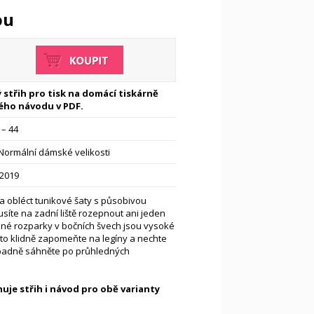
ou
 střih pro tisk na domácí tiskárně
ého návodu v PDF.
 – 44
Normální dámské velikosti
-2019
a obléct tunikové šaty s působivou
síte na zadní liště rozepnout ani jeden
ené rozparky v bočních švech jsou vysoké
oto klidně zapomeňte na legíny a nechte
ípadně sáhněte po průhledných
uje střih i návod pro obě varianty