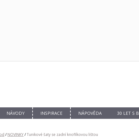
NÁVODY
INSPIRACE
NÁPOVĚDA
30 LET S
od
/
NOVINKY
/
Tunikové šaty se zadní knoflíkovou lištou