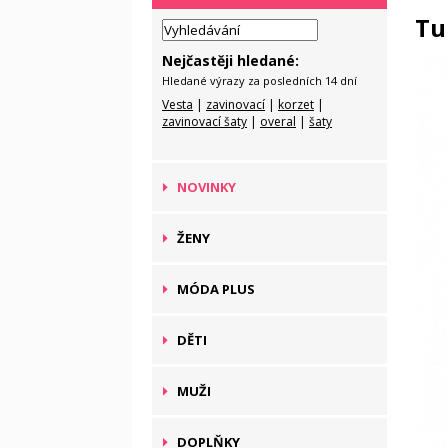
Tu
Nejčastěji hledané:
Hledané výrazy za posledních 14 dní
Vesta
|
zavinovací
|
korzet
|
zavinovací šaty
|
overal
|
šaty
NOVINKY
ŽENY
MÓDA PLUS
DĚTI
MUŽI
DOPLŇKY