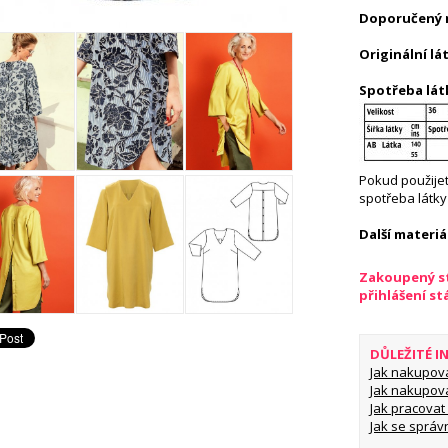
Doporučený m
Originální lát
Spotřeba lát
Pokud použijete
spotřeba látky
Další materiál
Zakoupený st
přihlášení s
DŮLEŽITÉ 
Jak nakupov
Jak nakupov
Jak pracovat 
Jak se správ