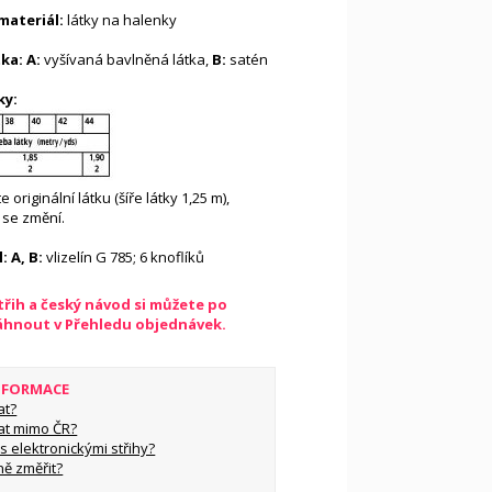
ateriál:
látky na halenky
ka: A:
vyšívaná bavlněná látka,
B:
satén
ky:
 originální látku (šíře látky 1,25 m),
 se změní.
: A, B:
vlizelín G 785; 6 knoflíků
řih a český návod si můžete po
táhnout v Přehledu objednávek.
INFORMACE
at?
at mimo ČR?
s elektronickými střihy?
ně změřit?