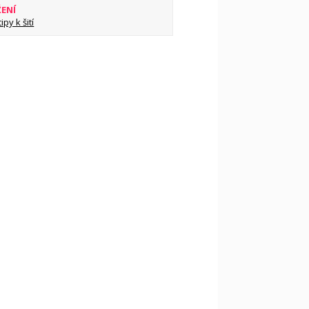
ŽENÍ
py k šití