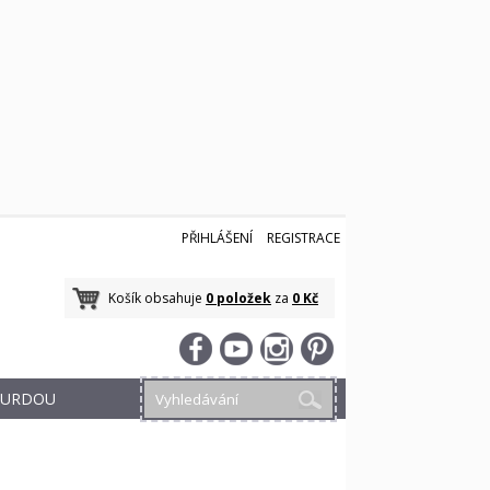
PŘIHLÁŠENÍ
REGISTRACE
Košík obsahuje
0 položek
za
0 Kč
 BURDOU