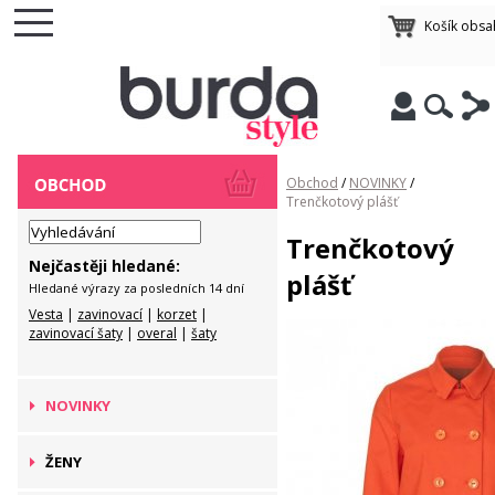
Košík obsa
Obchod
/
NOVINKY
/
Trenčkotový plášť
Trenčkotový
Nejčastěji hledané:
plášť
Hledané výrazy za posledních 14 dní
Vesta
|
zavinovací
|
korzet
|
zavinovací šaty
|
overal
|
šaty
NOVINKY
ŽENY