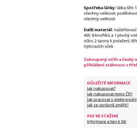
Spotřeba látky:
látka šíře 
všechny velikosti; podšívkovi
všechny velikosti
Další materiál:
nažehlovací 
405; 8 knoflíků a 1 plochý vni
očko; 2 spony k potažení, šíř
nýtovacích oček
Zakoupený střih a český 
přihlášení stáhnout v Př
DŮLEŽITÉ INFORMACE
Jak nakupovat?
Jak nakupovat mimo ČR?
Jak pracovat s elektronický
Jak se správně změřit?
PDF KE STAŽENÍ
Informace a tipy k šití