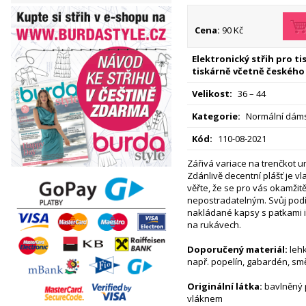
Cena:
90 Kč
Elektronický střih pro t
tiskárně včetně českého
Velikost:
36 – 44
Kategorie:
Normální dáms
Kód:
110-08-2021
Zářivá variace na trenčkot 
Zdánlivě decentní plášť je v
věřte, že se pro vás okamžit
nepostradatelným. Svůj podí
nakládané kapsy s patkami 
na rukávech.
Doporučený materiál:
lehk
např. popelín, gabardén, sm
Originální látka:
bavlněný 
vláknem