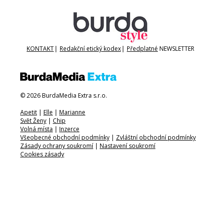
KONTAKT
|
Redakční etický kodex
|
Předplatné
NEWSLETTER
© 2026 BurdaMedia Extra s.r.o.
Apetit
|
Elle
|
Marianne
Svět Ženy
|
Chip
Volná místa
|
Inzerce
Všeobecné obchodní podmínky
|
Zvláštní obchodní podmínky
Zásady ochrany soukromí
|
Nastavení soukromí
Cookies zásady