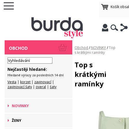
Košík obsa
Obchod
/
NOVINKY
/
Top
s krátkými ramínky
Top s
Nejčastěji hledané:
krátkými
Hledané výrazy za posledních 14 dní
ramínky
Vesta
|
korzet
|
zavinovací
|
zavinovací šaty
|
overal
|
šaty
NOVINKY
ŽENY