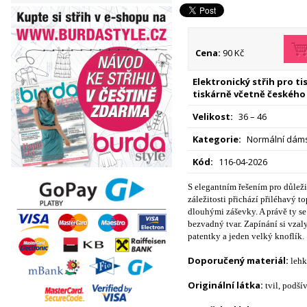
Cena:
90 Kč
Elektronický střih pro t
tiskárně včetně českého
Velikost:
36 – 46
Kategorie:
Normální dáms
Kód:
116-04-2026
S elegantním řešením pro důleži
záležitosti přichází přiléhavý t
dlouhými záševky. A právě ty se
bezvadný tvar. Zapínání si vzal
patentky a jeden velký knoflík.
Doporučený materiál:
lehk
Originální látka:
tvil, podš