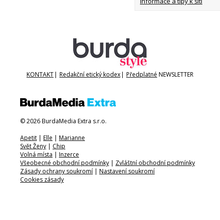
Informace a tipy k šití
KONTAKT
|
Redakční etický kodex
|
Předplatné
NEWSLETTER
© 2026 BurdaMedia Extra s.r.o.
Apetit
|
Elle
|
Marianne
Svět Ženy
|
Chip
Volná místa
|
Inzerce
Všeobecné obchodní podmínky
|
Zvláštní obchodní podmínky
Zásady ochrany soukromí
|
Nastavení soukromí
Cookies zásady