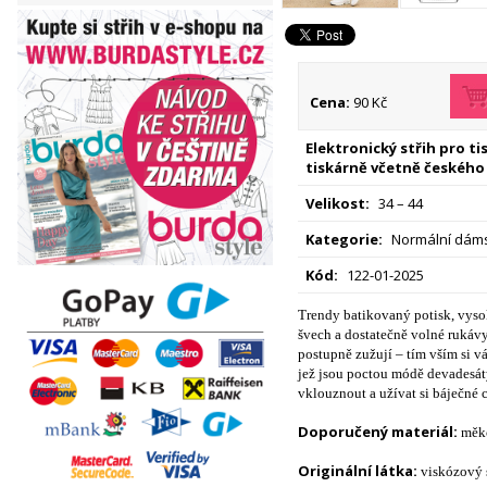
Cena:
90 Kč
Elektronický střih pro t
tiskárně včetně českého
Velikost:
34 – 44
Kategorie:
Normální dáms
Kód:
122-01-2025
Trendy batikovaný potisk, vyso
švech a dostatečně volné rukávy
postupně zužují – tím vším si v
jež jsou poctou módě devadesátý
vklouznout a užívat si báječné 
Doporučený materiál:
měkc
Originální látka:
viskózový 