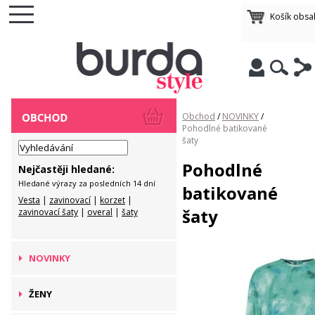
Košík obsa
Obchod
/
NOVINKY
/
Pohodlné batikované
šaty
Pohodlné
Nejčastěji hledané:
Hledané výrazy za posledních 14 dní
batikované
Vesta
|
zavinovací
|
korzet
|
šaty
zavinovací šaty
|
overal
|
šaty
NOVINKY
ŽENY