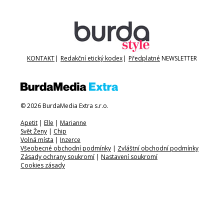
KONTAKT
|
Redakční etický kodex
|
Předplatné
NEWSLETTER
© 2026 BurdaMedia Extra s.r.o.
Apetit
|
Elle
|
Marianne
Svět Ženy
|
Chip
Volná místa
|
Inzerce
Všeobecné obchodní podmínky
|
Zvláštní obchodní podmínky
Zásady ochrany soukromí
|
Nastavení soukromí
Cookies zásady