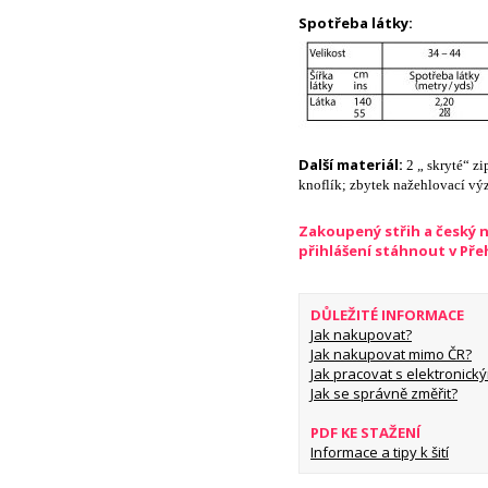
Spotřeba látky:
Další materiál:
2 „
skryté“ z
knoflík; zbytek nažehlovací vý
Zakoupený střih a český 
přihlášení stáhnout v Př
DŮLEŽITÉ INFORMACE
Jak nakupovat?
Jak nakupovat mimo ČR?
Jak pracovat s elektronický
Jak se správně změřit?
PDF KE STAŽENÍ
Informace a tipy k šití