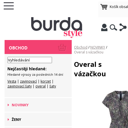
Košík obsa
Obchod
/
NOVINKY
/
Overal s vázačkou
Overal s
Nejčastěji hledané:
vázačkou
Hledané výrazy za posledních 14 dní
Vesta
|
zavinovací
|
korzet
|
zavinovací šaty
|
overal
|
šaty
NOVINKY
ŽENY