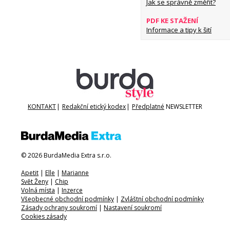
Jak se správně změřit?
PDF KE STAŽENÍ
Informace a tipy k šití
KONTAKT
|
Redakční etický kodex
|
Předplatné
NEWSLETTER
© 2026 BurdaMedia Extra s.r.o.
Apetit
|
Elle
|
Marianne
Svět Ženy
|
Chip
Volná místa
|
Inzerce
Všeobecné obchodní podmínky
|
Zvláštní obchodní podmínky
Zásady ochrany soukromí
|
Nastavení soukromí
Cookies zásady