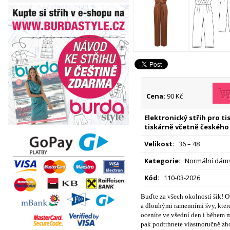
Cena:
90 Kč
Elektronický střih pro t
tiskárně včetně českého
Velikost:
36 – 48
Kategorie:
Normální dáms
Kód:
110-03-2026
Buďte za všech okolností šik! 
a dlouhými ramenními švy, kter
oceníte ve všední den i během 
pak podtrhnete vlastnoručně z