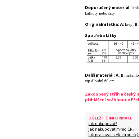
Doporučený materiál:
lehk
kalhoty nebo šaty
Originální látka:
A:
, B
krep
Spotřeba látky:
Další materiál:
A, B:
nažehlo
zip dlouhý 60 cm
Zakoupený střih a český 
přihlášení stáhnout v Př
DŮLEŽITÉ INFORMACE
Jak nakupovat?
Jak nakupovat mimo ČR?
Jak pracovat s elektronický