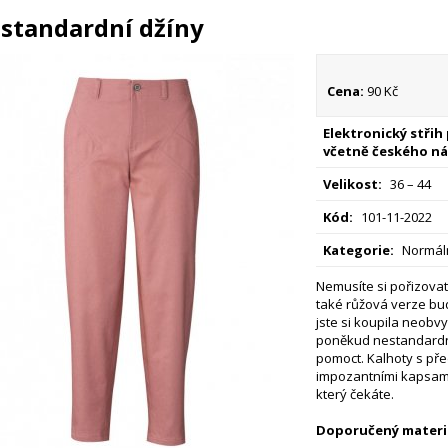
standardní džíny
Cena:
90 Kč
Elektronický střih
včetně českého ná
Velikost:
36 – 44
Kód:
101-11-2022
Kategorie:
Normáln
Nemusíte si pořizova
také růžová verze bud
jste si koupila neobvyk
poněkud nestandardní
pomoct. Kalhoty s př
impozantními kapsami
který čekáte.
Doporučený materiá