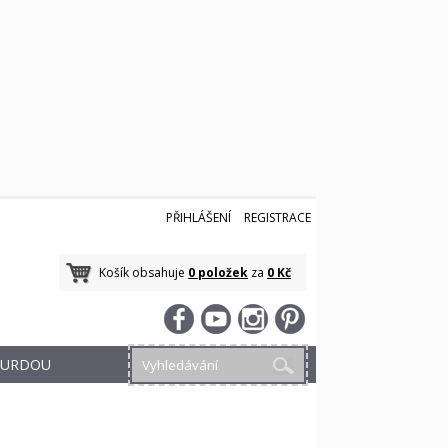
PŘIHLÁŠENÍ
REGISTRACE
Košík obsahuje
0 položek
za
0 Kč
 BURDOU