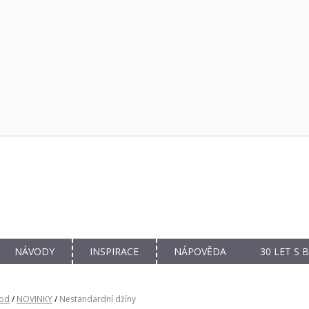
NÁVODY
INSPIRACE
NÁPOVĚDA
30 LET S
od
/
NOVINKY
/
Nestandardní džíny