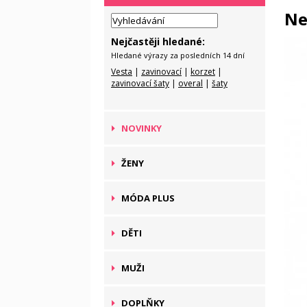
Ne
Nejčastěji hledané:
Hledané výrazy za posledních 14 dní
Vesta
|
zavinovací
|
korzet
|
zavinovací šaty
|
overal
|
šaty
NOVINKY
ŽENY
MÓDA PLUS
DĚTI
MUŽI
DOPLŇKY