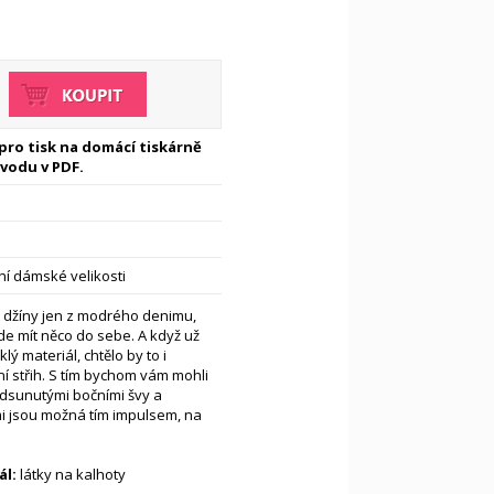
 pro tisk na domácí tiskárně
vodu v PDF.
í dámské velikosti
t džíny jen z modrého denimu,
e mít něco do sebe. A když už
lý materiál, chtělo by to i
 střih. S tím bychom vám mohli
edsunutými bočními švy a
 jsou možná tím impulsem, na
l:
látky na kalhoty