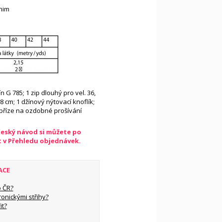
nim
ín G 785; 1 zip dlouhý pro vel. 36,
18 cm; 1 džínový nýtovací knoflík;
 příze na ozdobné prošívání
český návod si můžete po
t v Přehledu objednávek.
ACE
 ČR?
ronickými střihy?
it?