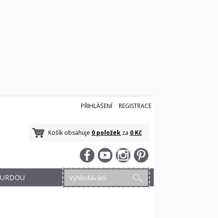
PŘIHLÁŠENÍ
REGISTRACE
Košík obsahuje
0 položek
za
0 Kč
 BURDOU