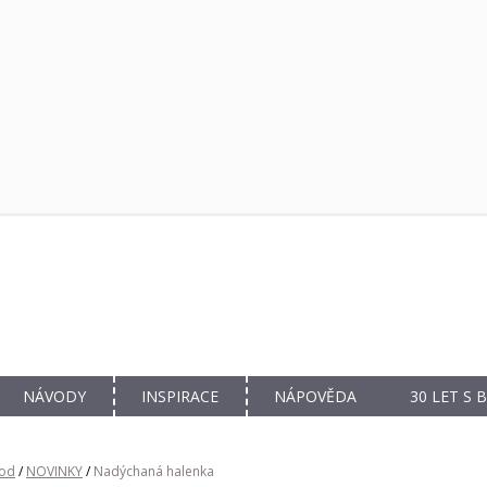
NÁVODY
INSPIRACE
NÁPOVĚDA
30 LET S
od
/
NOVINKY
/
Nadýchaná halenka