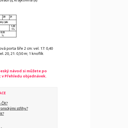
vábí (I), krajkovina (II)
ová porta šíře 2 cm: vel. 17: 0,40
el. 20, 21: 0,50 m; 1 knoflík
český návod si můžete po
t v Přehledu objednávek.
ACE
 ČR?
ronickými střihy?
it?