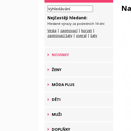
Na
Nejčastěji hledané:
Hledané výrazy za posledních 14 dní
Vesta
|
zavinovací
|
korzet
|
zavinovací šaty
|
overal
|
šaty
NOVINKY
ŽENY
MÓDA PLUS
DĚTI
MUŽI
DOPLŇKY