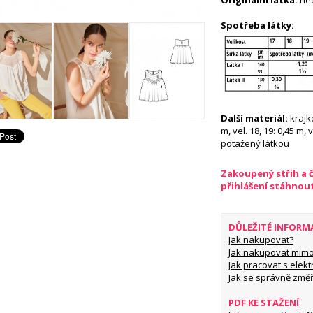
Originální látka:
hed
Spotřeba látky:
Další materiál:
krajk
m, vel. 18, 19: 0,45 m, v
potažený látkou
Zakoupený střih a 
přihlášení stáhnou
DŮLEŽITÉ INFORM
Jak nakupovat?
Jak nakupovat mimo
Jak pracovat s elekt
Jak se správně změř
PDF KE STAŽENÍ