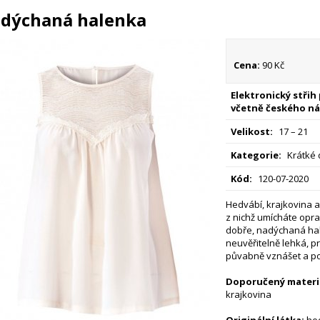
dýchaná halenka
Cena:
90 Kč
Elektronický střih
včetně českého ná
Velikost:
17 – 21
Kategorie:
Krátké 
Kód:
120-07-2020
Hedvábí, krajkovina a
z nichž umícháte oprav
dobře, nadýchaná hal
neuvěřitelně lehká, p
půvabně vznášet a pop
Doporučený materiá
krajkovina