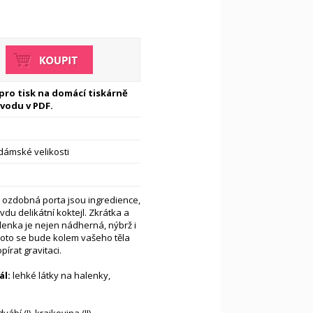
 pro tisk na domácí tiskárně
vodu v PDF.
dámské velikosti
 ozdobná porta jsou ingredience,
du delikátní koktejl. Zkrátka a
enka je nejen nádherná, nýbrž i
roto se bude kolem vašeho těla
írat gravitaci.
l:
lehké látky na halenky,