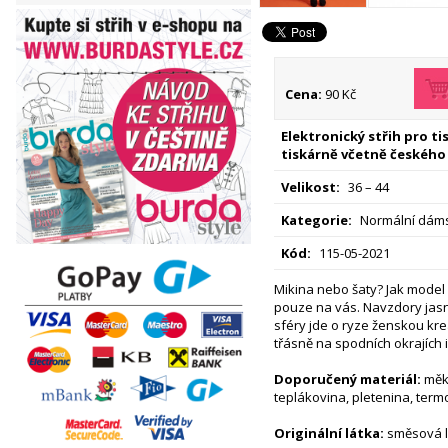
Cena:
90 Kč
Elektronický střih pro t
tiskárně včetně českého
Velikost:
36 – 44
Kategorie:
Normální dáms
Kód:
115-05-2021
Mikina nebo šaty? Jak model 
pouze na vás. Navzdory jasn
sféry jde o ryze ženskou krea
třásně na spodních okrajích i
Doporučený materiál:
měkk
teplákovina, pletenina, term
Originální látka:
směsová l