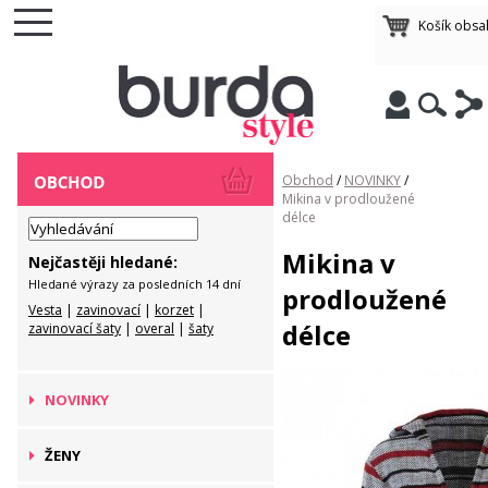
Košík obsa
Obchod
/
NOVINKY
/
Mikina v prodloužené
délce
Mikina v
Nejčastěji hledané:
Hledané výrazy za posledních 14 dní
prodloužené
Vesta
|
zavinovací
|
korzet
|
délce
zavinovací šaty
|
overal
|
šaty
NOVINKY
ŽENY