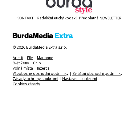
KONTAKT
|
Redakční etický kodex
|
Předplatné
NEWSLETTER
© 2026 BurdaMedia Extra s.r.o.
Apetit
|
Elle
|
Marianne
Svět Ženy
|
Chip
Volná místa
|
Inzerce
Všeobecné obchodní podmínky
|
Zvláštní obchodní podmínky
Zásady ochrany soukromí
|
Nastavení soukromí
Cookies zásady