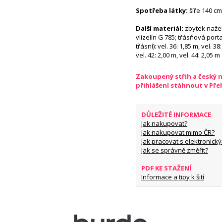
Spotřeba látky:
šíře 140 cm:
Další materiál:
zbytek nažeh
vlizelín G 785; třásňová porta
třásní): vel. 36: 1,85 m, vel. 38
vel. 42: 2,00 m, vel. 44: 2,05 m
Zakoupený střih a český 
přihlášení stáhnout v Př
DŮLEŽITÉ INFORMACE
Jak nakupovat?
Jak nakupovat mimo ČR?
Jak pracovat s elektronický
Jak se správně změřit?
PDF KE STAŽENÍ
Informace a tipy k šití